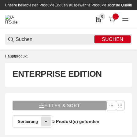
Unsere beliebtesten Produkte
Exklusiv ausgewählte Produkte
Höchste Qualität
0
0 Produkte in der List
SUCHEN
Hauptprodukt
ENTERPRISE EDITION
FILTER & SORT
5 Produkt(e) gefunden
Sortierung