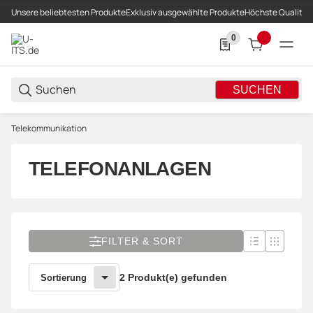
Unsere beliebtesten Produkte
Exklusiv ausgewählte Produkte
Höchste Qualität
0
0 Produkte in der List
SUCHEN
Telekommunikation
TELEFONANLAGEN
FILTER & SORT
2 Produkt(e) gefunden
Sortierung