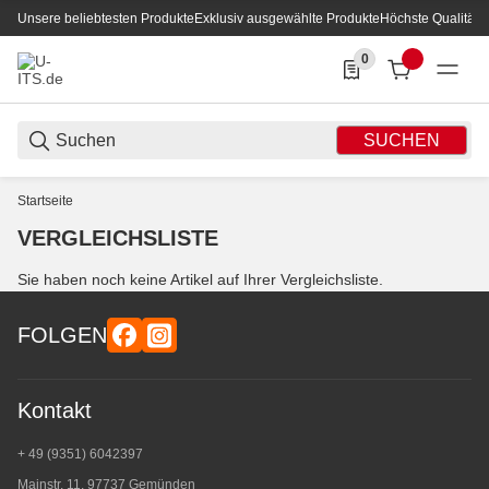
Unsere beliebtesten Produkte
Exklusiv ausgewählte Produkte
Höchste Qualität
0
0 Produkte in der List
SUCHEN
Startseite
VERGLEICHSLISTE
Sie haben noch keine Artikel auf Ihrer Vergleichsliste.
FOLGEN
Kontakt
+ 49 (9351) 6042397
Mainstr. 11, 97737 Gemünden