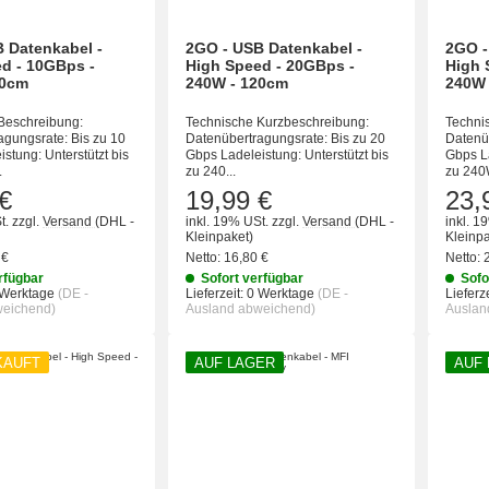
 Datenkabel -
2GO - USB Datenkabel -
2GO -
d - 10GBps -
High Speed - 20GBps -
High 
00cm
240W - 120cm
240W 
Beschreibung:
Technische Kurzbeschreibung:
Techni
agungsrate: Bis zu 10
Datenübertragungsrate: Bis zu 20
Datenü
stung: Unterstützt bis
Gbps Ladeleistung: Unterstützt bis
Gbps La
.
zu 240...
zu 240W
€
19,99 €
23,
t.
zzgl.
Versand
(DHL -
inkl. 19% USt.
zzgl.
Versand
(DHL -
inkl. 1
Kleinpaket)
Kleinpa
 €
Netto:
16,80 €
Netto:
rfügbar
Sofort verfügbar
Sofo
 Werktage
(DE -
Lieferzeit:
0 Werktage
(DE -
Lieferze
weichend)
Ausland abweichend)
Auslan
KAUFT
AUF LAGER
AUF