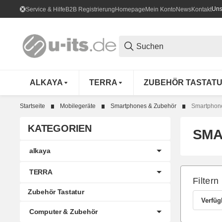
Uns
Service & Hilfe
B2B Registrierung
Homepage
Mein Konto
News
Kontakt
ALKAYA
TERRA
ZUBEHÖR TASTAT
Startseite
Mobilegeräte
Smartphones & Zubehör
Smartphon
KATEGORIEN
SMA
alkaya
TERRA
Filtern
Zubehör Tastatur
Verfüg
Computer & Zubehör