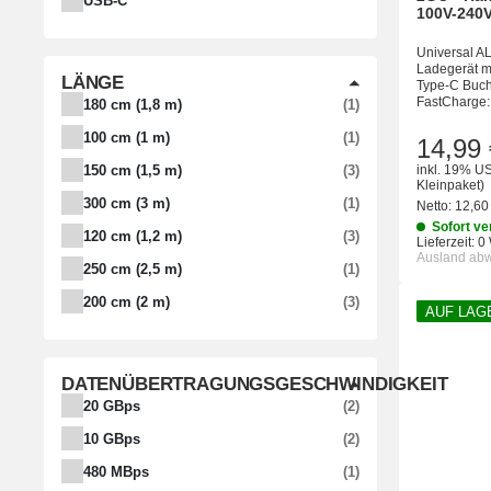
USB-C
100V-240V
Universal A
Ladegerät m
LÄNGE
Type-C Buch
FastCharge: 
ARTIKEL GEFUNDEN
180 cm (1,8 m)
1
ARTIKEL GEFUNDEN
100 cm (1 m)
1
14,99 
ARTIKEL GEFUNDEN
150 cm (1,5 m)
3
inkl. 19% US
Kleinpaket)
ARTIKEL GEFUNDEN
300 cm (3 m)
1
Netto:
12,60
Sofort ve
ARTIKEL GEFUNDEN
120 cm (1,2 m)
3
Lieferzeit:
0
Ausland ab
ARTIKEL GEFUNDEN
250 cm (2,5 m)
1
ARTIKEL GEFUNDEN
200 cm (2 m)
3
AUF LAG
DATENÜBERTRAGUNGSGESCHWINDIGKEIT
ARTIKEL GEFUNDEN
20 GBps
2
ARTIKEL GEFUNDEN
10 GBps
2
ARTIKEL GEFUNDEN
480 MBps
1