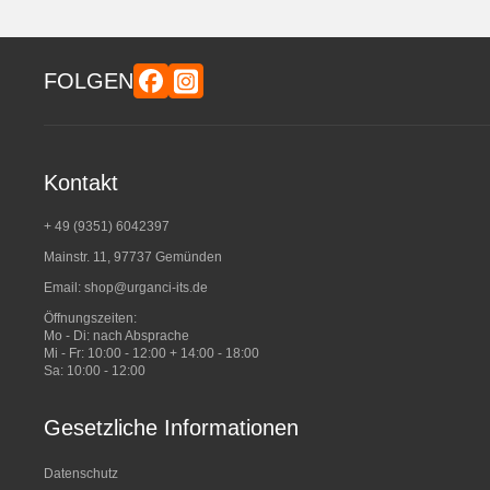
FOLGEN
Kontakt
+ 49 (9351) 6042397
Mainstr. 11, 97737 Gemünden
Email:
shop@urganci-its.de
Öffnungszeiten:
Mo - Di: nach Absprache
Mi - Fr: 10:00 - 12:00 + 14:00 - 18:00
Sa: 10:00 - 12:00
Gesetzliche Informationen
Datenschutz