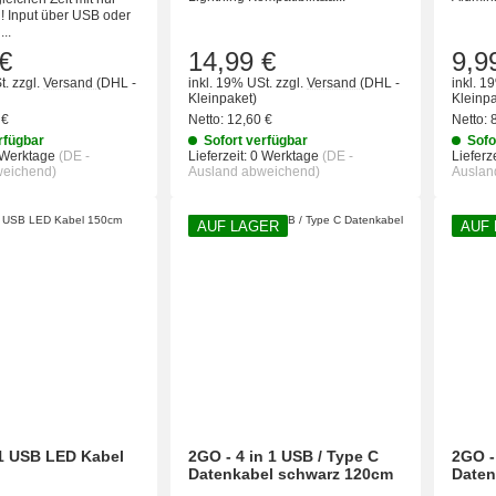
! Input über USB oder
..
€
14,99 €
9,9
t.
zzgl.
Versand
(DHL -
inkl. 19% USt.
zzgl.
Versand
(DHL -
inkl. 1
Kleinpaket)
Kleinpa
 €
Netto:
12,60 €
Netto:
rfügbar
Sofort verfügbar
Sofo
 Werktage
(DE -
Lieferzeit:
0 Werktage
(DE -
Lieferze
weichend)
Ausland abweichend)
Auslan
AUF LAGER
AUF
1 USB LED Kabel
2GO - 4 in 1 USB / Type C
2GO -
Datenkabel schwarz 120cm
Daten