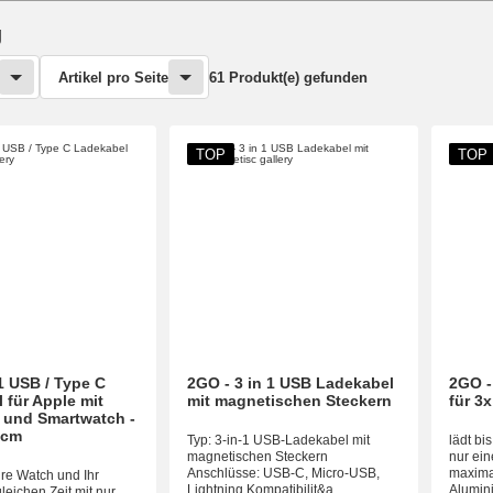
g
Artikel pro Seite
61 Produkt(e) gefunden
TOP
TOP
1 USB / Type C
2GO - 3 in 1 USB Ladekabel
2GO -
 für Apple mit
mit magnetischen Steckern
für 3
 und Smartwatch -
0cm
Typ: 3-in-1 USB-Ladekabel mit
lädt bi
magnetischen Steckern
nur ei
Anschlüsse: USB-C, Micro-USB,
maxima
re Watch und Ihr
Lightning Kompatibilit&a...
Alumini.
gleichen Zeit mit nur