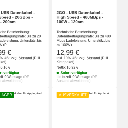
 USB Datenkabel -
2GO - USB Datenkabel -
Speed - 20GBps -
High Speed - 480MBps -
- 200cm
100W - 120cm
sche Beschreibung:
Technische Beschreibung:
bertragungsrate: Bis zu 20
Datenübertragungsrate: Bis zu 480
deleistung: Unterstützt bis
Mbps Ladeleistung: Unterstützt bis
 (P...
zu 100W (...
99 €
12,99 €
9% USt.
zzgl.
Versand
(DHL -
inkl. 19% USt.
zzgl.
Versand
(DHL -
ket)
Kleinpaket)
20,16 €
Netto:
10,92 €
rt verfügbar
Sofort verfügbar
it:
0 Werktage
(DE -
Lieferzeit:
0 Werktage
(DE -
d abweichend)
Ausland abweichend)
 LAGER
AUSVERKAUFT