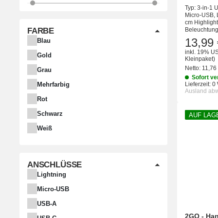
Typ: 3-in-1
Micro-USB, 
cm Highlight
FARBE
Beleuchtung 
13,99 
Blau
inkl. 19% US
Gold
Kleinpaket)
Netto:
11,76
Grau
Sofort ve
Mehrfarbig
Lieferzeit:
0
Ausland ab
Rot
Schwarz
AUF LAG
Weiß
ANSCHLÜSSE
Lightning
Micro-USB
USB-A
2GO - Ha