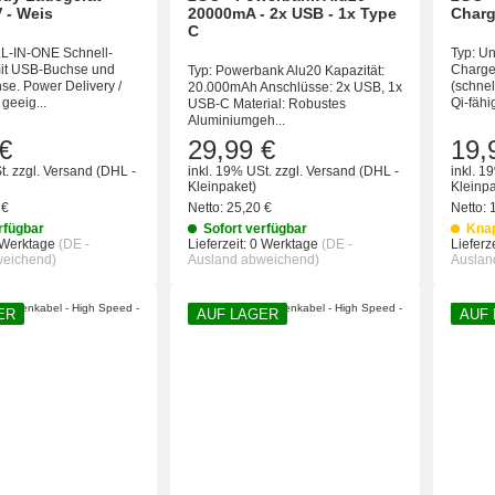
 - Weis
20000mA - 2x USB - 1x Type
Charg
C
LL-IN-ONE Schnell-
Typ: Un
it USB-Buchse und
Charger
Typ: Powerbank Alu20 Kapazität:
se. Power Delivery /
(schnel
20.000mAh Anschlüsse: 2x USB, 1x
geeig...
Qi-fähi
USB-C Material: Robustes
Aluminiumgeh...
€
29,99 €
19,
t.
zzgl.
Versand
(DHL -
inkl. 19% USt.
zzgl.
Versand
(DHL -
inkl. 1
Kleinpaket)
Kleinpa
 €
Netto:
25,20 €
Netto:
rfügbar
Sofort verfügbar
Kna
 Werktage
(DE -
Lieferzeit:
0 Werktage
(DE -
Lieferze
weichend)
Ausland abweichend)
Auslan
ER
AUF LAGER
AUF