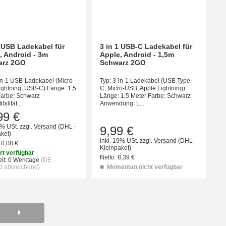
1 USB Ladekabel für
3 in 1 USB-C Ladekabel für
, Android - 3m
Apple, Android - 1,5m
arz 2GO
Schwarz 2GO
in-1 USB-Ladekabel (Micro-
Typ: 3-in-1 Ladekabel (USB Type-
ightning, USB-C) Länge: 1,5
C, Micro-USB, Apple Lightning)
Farbe: Schwarz
Länge: 1,5 Meter Farbe: Schwarz
ilität...
Anwendung: L...
99 €
9% USt.
zzgl.
Versand
(DHL -
9,99 €
ket)
inkl. 19% USt.
zzgl.
Versand
(DHL -
10,08 €
Kleinpaket)
rt verfügbar
Netto:
8,39 €
it:
0 Werktage
(DE -
d abweichend)
Momentan nicht verfügbar