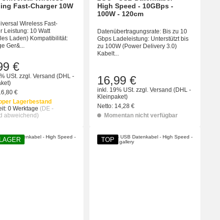
ing Fast-Charger 10W
High Speed - 10GBps -
100W - 120cm
iversal Wireless Fast-
 Leistung: 10 Watt
Datenübertragungsrate: Bis zu 10
les Laden) Kompatibilität:
Gbps Ladeleistung: Unterstützt bis
ge Ger&...
zu 100W (Power Delivery 3.0)
Kabelt...
99 €
9% USt.
zzgl.
Versand
(DHL -
16,99 €
ket)
inkl. 19% USt.
zzgl.
Versand
(DHL -
16,80 €
Kleinpaket)
pper Lagerbestand
Netto:
14,28 €
it:
0 Werktage
(DE -
d abweichend)
Momentan nicht verfügbar
 LAGER
TOP