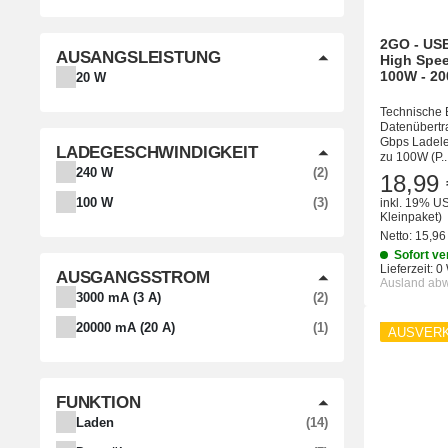
2GO - USB
AUSANGSLEISTUNG
High Spee
100W - 2
20 W
Technische 
Datenübertr
Gbps Ladelei
LADEGESCHWINDIGKEIT
zu 100W (P..
ARTIKEL GEFUNDEN
240 W
2
18,99 
ARTIKEL GEFUNDEN
100 W
3
inkl. 19% US
Kleinpaket)
Netto:
15,96
Sofort ve
Lieferzeit:
0
AUSGANGSSTROM
Ausland ab
ARTIKEL GEFUNDEN
3000 mA (3 A)
2
ARTIKEL GEFUNDEN
20000 mA (20 A)
1
AUSVER
FUNKTION
ARTIKEL GEFUNDEN
Laden
14