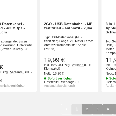
 Datenkabel -
2GO - USB Datenkabel - MFI
3 in 
d - 480MBps -
zertifiziert - anthrazit - 2,0m
Apple
00cm
Schw
Typ: USB-Datenkabel (MFI-
zertifiziert) Länge: 2,0 Meter Farbe:
agungsrate: Bis zu
Typ: 3-
Anthrazit Kompatibilität: Apple
eleistung: Unterstützt
USB, L
iPhone,...
(Power Delivery 3.0...
Meter 
Kompatib
19,99 €
11,
inkl. 19% USt.
zzgl.
Versand
(DHL -
inkl. 1
€
Kleinpaket)
Kleinpa
t.
zzgl.
Versand
(DHL -
Netto:
16,80 €
Netto:
Sofort verfügbar
Sofo
 €
Lieferzeit:
0 Werktage
(DE -
Lieferze
 nicht verfügbar
Ausland abweichend)
Auslan
1
2
3
4