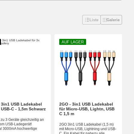
Liste
Galerie
AUF LAGER
 3in1 USB Ladekabel
2GO - 3in1 USB Ladekabel
x USB-C - 1,5m Schwarz
für Micro-USB, Lightn, USB
C 1,5 m
s zu 3 Geräte gleichzeitig an
nem USB-Ladegerät!
2GO 3in1 USB Ladekabel (1,5 m)
l 3000mA hochwertige
mit Micro-USB, Lightning und USB-
..
C. Ein Kabel für nahezu alle