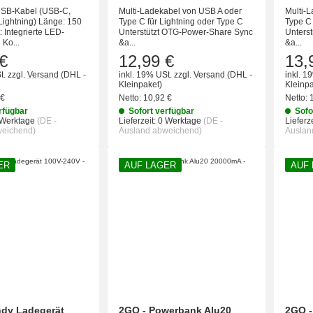
 USB-Kabel (USB-C,
Multi-Ladekabel von USB A oder
Multi-
Lightning) Länge: 150
Type C für Lightning oder Type C
Type C 
: Integrierte LED-
Unterstützt OTG-Power-Share Sync
Unters
Ko...
&a...
&a...
€
12,99 €
13,
t.
zzgl.
Versand
(DHL -
inkl. 19% USt.
zzgl.
Versand
(DHL -
inkl. 1
Kleinpaket)
Kleinpa
 €
Netto:
10,92 €
Netto:
rfügbar
Sofort verfügbar
Sofo
 Werktage
(DE -
Lieferzeit:
0 Werktage
(DE -
Lieferze
weichend)
Ausland abweichend)
Auslan
ER
AUF LAGER
AUF
ndy Ladegerät
2GO - Powerbank Alu20
2GO -