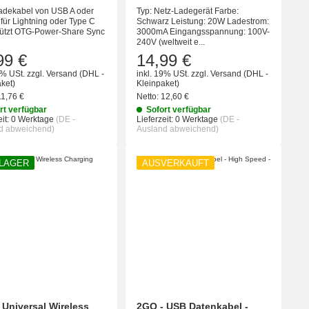
Ladekabel von USB A oder
Typ: Netz-Ladegerät Farbe:
für Lightning oder Type C
Schwarz Leistung: 20W Ladestrom:
tützt OTG-Power-Share Sync
3000mA Eingangsspannung: 100V-
240V (weltweit e...
99 €
14,99 €
9% USt.
zzgl.
Versand
(DHL -
inkl. 19% USt.
zzgl.
Versand
(DHL -
ket)
Kleinpaket)
11,76 €
Netto:
12,60 €
rt verfügbar
Sofort verfügbar
it:
0 Werktage
(DE -
Lieferzeit:
0 Werktage
(DE -
d abweichend)
Ausland abweichend)
 LAGER
AUSVERKAUFT
 Universal Wireless
2GO - USB Datenkabel -