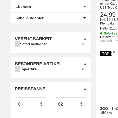
einem Kabel
Lizenzen
USB Type C .
24,99 
Kabel & Adapter
inkl. 19% US
Kleinpaket)
Netto:
21,00
Sofort ve
Lieferzeit:
0
VERFÜGBARKEIT
Ausland ab
ARTIKEL GEFUNDEN
Sofort verfügbar
56
TOP
BESONDERE ARTIKEL
ARTIKEL GEFUNDEN
Top-Artikel
18
PREISSPANNE
€
€
2GO - 3in
150cm