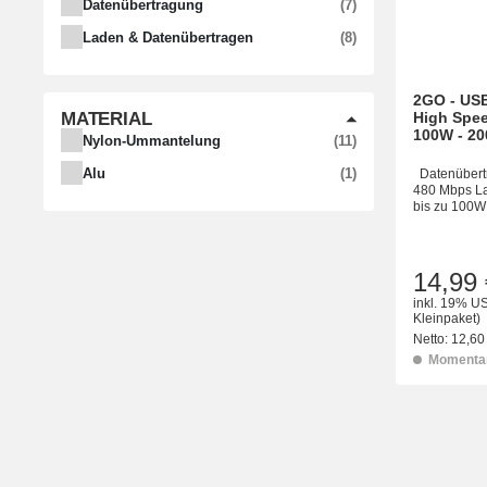
ARTIKEL GEFUNDEN
Datenübertragung
7
ARTIKEL GEFUNDEN
Laden & Datenübertragen
8
2GO - USB
MATERIAL
High Spee
100W - 2
ARTIKEL GEFUNDEN
Nylon-Ummantelung
11
ARTIKEL GEFUNDEN
Alu
1
Datenübertr
480 Mbps Lad
bis zu 100W 
14,99 
inkl. 19% US
Kleinpaket)
Netto:
12,60
Momentan