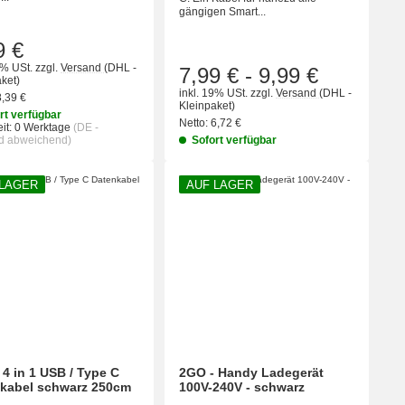
gängigen Smart...
9 €
9% USt.
zzgl.
Versand
(DHL -
7,99 €
-
9,99 €
ket)
inkl. 19% USt.
zzgl.
Versand
(DHL -
8,39 €
Kleinpaket)
rt verfügbar
Netto:
6,72 €
it:
0 Werktage
(DE -
d abweichend)
Sofort verfügbar
 LAGER
AUF LAGER
 4 in 1 USB / Type C
2GO - Handy Ladegerät
kabel schwarz 250cm
100V-240V - schwarz