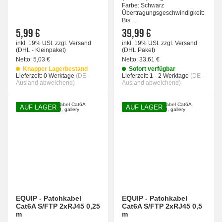
Farbe: Schwarz
Übertragungsgeschwindigkeit:
Bis ...
5,99 €
39,99 €
inkl. 19% USt.
zzgl.
Versand
inkl. 19% USt.
zzgl.
Versand
(DHL - Kleinpaket)
(DHL Paket)
Netto:
5,03 €
Netto:
33,61 €
Knapper Lagerbestand
Sofort verfügbar
Lieferzeit:
0 Werktage
(DE -
Lieferzeit:
1 - 2 Werktage
(DE -
Ausland abweichend)
Ausland abweichend)
AUF LAGER
AUF LAGER
EQUIP - Patchkabel
EQUIP - Patchkabel
Cat6A S/FTP 2xRJ45 0,25
Cat6A S/FTP 2xRJ45 0,5
m
m