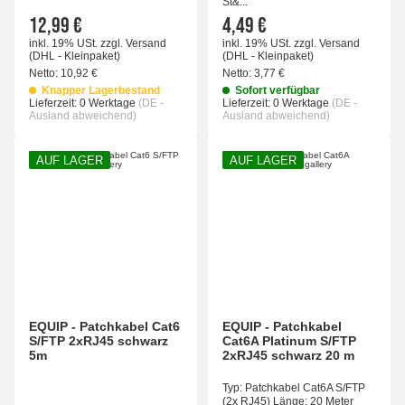
St&...
12,99 €
4,49 €
inkl. 19% USt.
zzgl.
Versand
inkl. 19% USt.
zzgl.
Versand
(DHL - Kleinpaket)
(DHL - Kleinpaket)
Netto:
10,92 €
Netto:
3,77 €
Knapper Lagerbestand
Sofort verfügbar
Lieferzeit:
0 Werktage
(DE -
Lieferzeit:
0 Werktage
(DE -
Ausland abweichend)
Ausland abweichend)
AUF LAGER
AUF LAGER
EQUIP - Patchkabel Cat6
EQUIP - Patchkabel
S/FTP 2xRJ45 schwarz
Cat6A Platinum S/FTP
5m
2xRJ45 schwarz 20 m
Typ: Patchkabel Cat6A S/FTP
(2x RJ45) Länge: 20 Meter