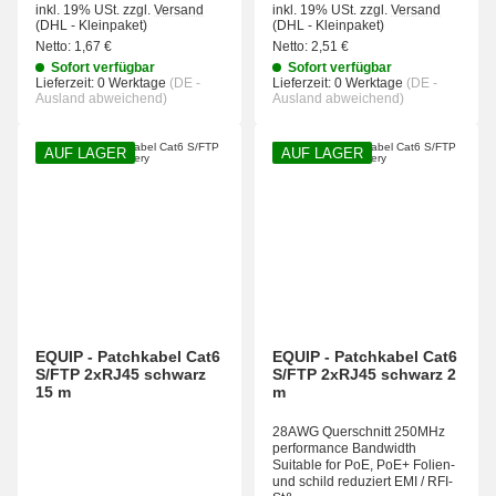
inkl. 19% USt.
zzgl.
Versand
inkl. 19% USt.
zzgl.
Versand
(DHL - Kleinpaket)
(DHL - Kleinpaket)
Netto:
1,67 €
Netto:
2,51 €
Sofort verfügbar
Sofort verfügbar
Lieferzeit:
0 Werktage
(DE -
Lieferzeit:
0 Werktage
(DE -
Ausland abweichend)
Ausland abweichend)
AUF LAGER
AUF LAGER
EQUIP - Patchkabel Cat6
EQUIP - Patchkabel Cat6
S/FTP 2xRJ45 schwarz
S/FTP 2xRJ45 schwarz 2
15 m
m
28AWG Querschnitt 250MHz
performance Bandwidth
Suitable for PoE, PoE+ Folien-
und schild reduziert EMI / RFI-