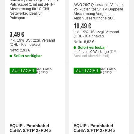
Ultrakompaktes EQUIP Cat6A
Patchkabel (1 m) mit S/FTP-
AWG 26/7 Querschnitt Verseilte
Abschirmung für 10-Gbit-
Vollkupferlitze S/FTP, Doppelte
Netzwerke. Ideal für
Abschirmung Vergoldete
Patchpan...
Anschlüsse für hohe &U...
10,49 €
inkl. 19% USt.
zzgl.
Versand
3,49 €
(DHL - Kleinpaket)
inkl. 19% USt.
zzgl.
Versand
Netto:
8,82 €
(DHL - Kleinpaket)
Sofort verfügbar
Netto:
2,93 €
Lieferzeit:
0 Werktage
(DE -
Sofort verfügbar
Ausland abweichend)
AUF LAGER
AUF LAGER
EQUIP - Patchkabel
EQUIP - Patchkabel
Cat6A S/FTP 2xRJ45
Cat6A S/FTP 2xRJ45