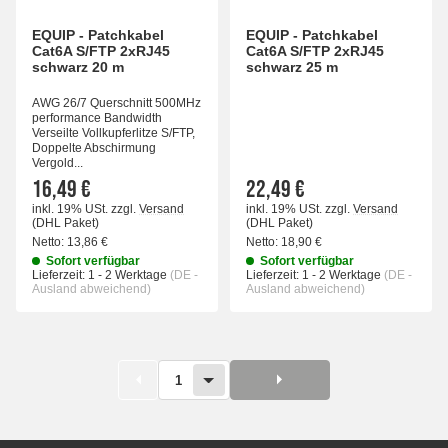
EQUIP - Patchkabel
EQUIP - Patchkabel
Cat6A S/FTP 2xRJ45
Cat6A S/FTP 2xRJ45
schwarz 20 m
schwarz 25 m
AWG 26/7 Querschnitt 500MHz
performance Bandwidth
Verseilte Vollkupferlitze S/FTP,
Doppelte Abschirmung
Vergold...
16,49 €
22,49 €
inkl. 19% USt.
zzgl.
Versand
inkl. 19% USt.
zzgl.
Versand
(DHL Paket)
(DHL Paket)
Netto:
13,86 €
Netto:
18,90 €
Sofort verfügbar
Sofort verfügbar
Lieferzeit:
1 - 2 Werktage
(DE -
Lieferzeit:
1 - 2 Werktage
(DE -
Ausland abweichend)
Ausland abweichend)
1