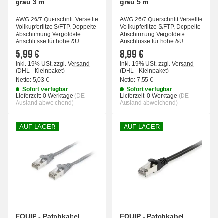
grau 3 m
grau 5 m
AWG 26/7 Querschnitt Verseilte
AWG 26/7 Querschnitt Verseilte
Vollkupferlitze S/FTP, Doppelte
Vollkupferlitze S/FTP, Doppelte
Abschirmung Vergoldete
Abschirmung Vergoldete
Anschlüsse für hohe &U...
Anschlüsse für hohe &U...
5,99 €
8,99 €
inkl. 19% USt.
zzgl.
Versand
inkl. 19% USt.
zzgl.
Versand
(DHL - Kleinpaket)
(DHL - Kleinpaket)
Netto:
5,03 €
Netto:
7,55 €
Sofort verfügbar
Sofort verfügbar
Lieferzeit:
0 Werktage
(DE -
Lieferzeit:
0 Werktage
(DE -
Ausland abweichend)
Ausland abweichend)
AUF LAGER
AUF LAGER
EQUIP - Patchkabel
EQUIP - Patchkabel