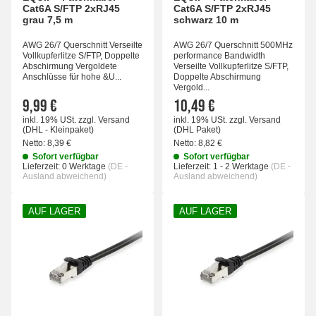
Cat6A S/FTP 2xRJ45
Cat6A S/FTP 2xRJ45
grau 7,5 m
schwarz 10 m
AWG 26/7 Querschnitt Verseilte
AWG 26/7 Querschnitt 500MHz
Vollkupferlitze S/FTP, Doppelte
performance Bandwidth
Abschirmung Vergoldete
Verseilte Vollkupferlitze S/FTP,
Anschlüsse für hohe &U...
Doppelte Abschirmung
Vergold...
9,99 €
10,49 €
inkl. 19% USt.
zzgl.
Versand
inkl. 19% USt.
zzgl.
Versand
(DHL - Kleinpaket)
(DHL Paket)
Netto:
8,39 €
Netto:
8,82 €
Sofort verfügbar
Sofort verfügbar
Lieferzeit:
0 Werktage
(DE -
Lieferzeit:
1 - 2 Werktage
(DE -
Ausland abweichend)
Ausland abweichend)
AUF LAGER
AUF LAGER