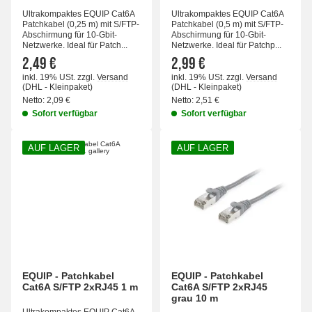
Ultrakompaktes EQUIP Cat6A
Ultrakompaktes EQUIP Cat6A
Patchkabel (0,25 m) mit S/FTP-
Patchkabel (0,5 m) mit S/FTP-
Abschirmung für 10-Gbit-
Abschirmung für 10-Gbit-
Netzwerke. Ideal für Patch...
Netzwerke. Ideal für Patchp...
2,49 €
2,99 €
inkl. 19% USt.
zzgl.
Versand
inkl. 19% USt.
zzgl.
Versand
(DHL - Kleinpaket)
(DHL - Kleinpaket)
Netto:
2,09 €
Netto:
2,51 €
Sofort verfügbar
Sofort verfügbar
AUF LAGER
AUF LAGER
EQUIP - Patchkabel
EQUIP - Patchkabel
Cat6A S/FTP 2xRJ45 1 m
Cat6A S/FTP 2xRJ45
grau 10 m