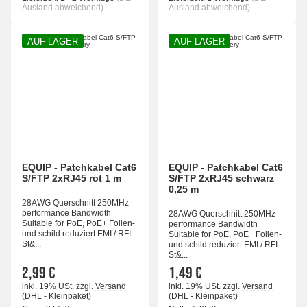
Ausland abweichend)
Ausland abweichend)
AUF LAGER
AUF LAGER
EQUIP - Patchkabel Cat6
EQUIP - Patchkabel Cat6
S/FTP 2xRJ45 rot 1 m
S/FTP 2xRJ45 schwarz
0,25 m
28AWG Querschnitt 250MHz
performance Bandwidth
28AWG Querschnitt 250MHz
Suitable for PoE, PoE+ Folien-
performance Bandwidth
und schild reduziert EMI / RFI-
Suitable for PoE, PoE+ Folien-
St&...
und schild reduziert EMI / RFI-
St&...
2,99 €
1,49 €
inkl. 19% USt.
zzgl.
Versand
inkl. 19% USt.
zzgl.
Versand
(DHL - Kleinpaket)
(DHL - Kleinpaket)