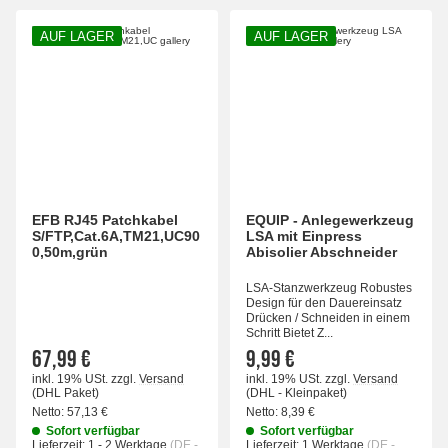
AUF LAGER
AUF LAGER
EFB RJ45 Patchkabel
EQUIP - Anlegewerkzeug
S/FTP,Cat.6A,TM21,UC90
LSA mit Einpress
0,50m,grün
Abisolier Abschneider
LSA-Stanzwerkzeug Robustes
Design für den Dauereinsatz
Drücken / Schneiden in einem
Schritt Bietet Z...
67,99 €
9,99 €
inkl. 19% USt.
zzgl.
Versand
inkl. 19% USt.
zzgl.
Versand
(DHL Paket)
(DHL - Kleinpaket)
Netto:
57,13 €
Netto:
8,39 €
Sofort verfügbar
Sofort verfügbar
Lieferzeit:
1 - 2 Werktage
(DE -
Lieferzeit:
1 Werktage
(DE -