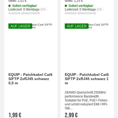
Netto:
2,51 €
Netto:
1,25 €
Sofort verfügbar
Sofort verfügbar
Lieferzeit:
0 Werktage
(DE -
Lieferzeit:
0 Werktage
(DE -
Ausland abweichend)
Ausland abweichend)
AUF LAGER
AUF LAGER
EQUIP - Patchkabel Cat6
EQUIP - Patchkabel Cat6
S/FTP 2xRJ45 schwarz
S/FTP 2xRJ45 schwarz 1
0,5 m
m
28AWG Querschnitt 250MHz
performance Bandwidth
Suitable for PoE, PoE+ Folien-
und schild reduziert EMI / RFI-
St&...
1,99 €
2,99 €