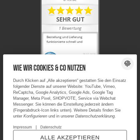
Wie wir Cookies & Co nutzen
Durch Klicken auf „Alle akzeptieren“ gestatten Sie den Einsatz
folgender Dienste auf unserer Website: YouTube, Vimeo,
ReCaptcha, Google Analytics, Google Ads, Google Tag
Manager, Meta Pixel, SHOPVOTE, Service via Webchat
Messenger. Sie können die Einstellung jederzeit ändern
(Fingerabdruck-Icon links unten). Weitere Details finden Sie
unter
Konfigurieren
und in unserer
Datenschutzerklärung
.
|
Impressum
Datenschutz
© Urganci IT-Solutions
Besucherzähler: 7567531
ALLE AKZEPTIEREN
* Alle Preise inkl. gesetzlicher USt., zzgl.
Versand