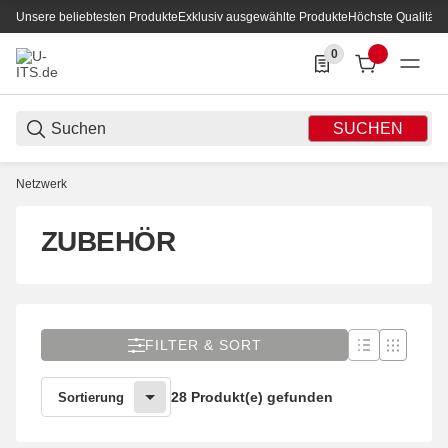
Unsere beliebtesten Produkte
Exklusiv ausgewählte Produkte
Höchste Qualität
0
0 Produkte in der List
SUCHEN
Netzwerk
ZUBEHÖR
FILTER & SORT
28 Produkt(e) gefunden
Sortierung