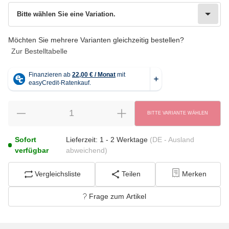
wählen
Bitte wählen Sie eine Variation.
Bitte wählen Sie eine Variation.
Möchten Sie mehrere Varianten gleichzeitig bestellen?
Zur Bestelltabelle
BITTE VARIANTE WÄHLEN
Sofort
Lieferzeit:
1 - 2 Werktage
(DE - Ausland
verfügbar
abweichend)
Vergleichsliste
Teilen
Merken
Frage zum Artikel