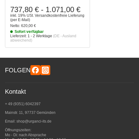
737,80 €
-
1.071,00 €
inkl. 19% USt.
Versandkostenfreie Lieferung
(per E-Mail)
Netto:
620,00 €
Sofort verfügbar
Lieferzeit:
1 - 2 Werktage
(DE - Ausland
abweichend)
FOLGEN
Kontakt
+ 49 (9351) 6042397
Mainstr. 11, 97737 Gemünden
Email:
shop@urganci-its.de
Öffnungszeiten:
Mo - Di: nach Absprache