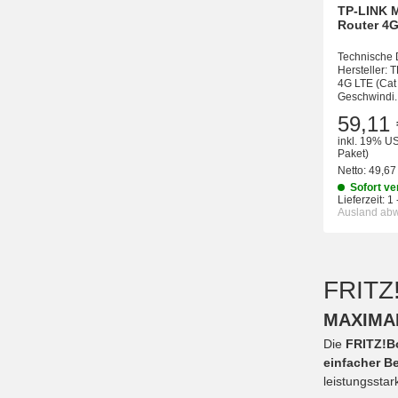
TP-LINK 
Router 4
Technische 
Hersteller: 
4G LTE (Cat
Geschwindi..
59,11 
inkl. 19% US
Paket)
Netto:
49,67
Sofort ve
Lieferzeit:
1 
Ausland ab
FRIT
MAXIMAL
Die
FRITZ!B
einfacher B
leistungssta