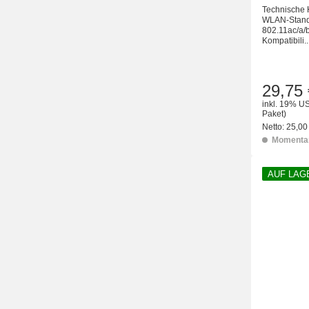
Technische 
WLAN-Stand
802.11ac/a/b
Kompatibili..
29,75 
inkl. 19% US
Paket)
Netto:
25,00
Momentan
AUF LAG