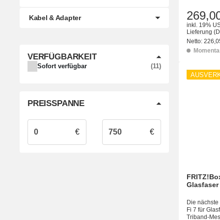
269,0
Kabel & Adapter
inkl. 19% US
Lieferung
(D
Netto:
226,0
Momentan
VERFÜGBARKEIT
ARTIKEL GEFUNDEN
Sofort verfügbar
11
AUSVER
PREISSPANNE
€
€
FRITZ!Box
Glasfaser
Die nächste
Fi 7 für Gla
Triband-Mes