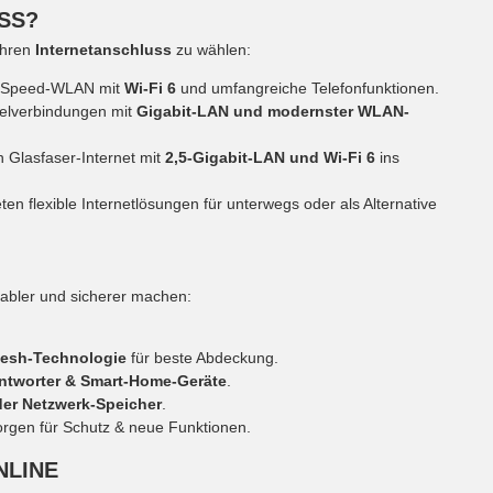
SS?
 Ihren
Internetanschluss
zu wählen:
h-Speed-WLAN mit
Wi-Fi 6
und umfangreiche Telefonfunktionen.
belverbindungen mit
Gigabit-LAN und modernster WLAN-
 Glasfaser-Internet mit
2,5-Gigabit-LAN und Wi-Fi 6
ins
en flexible Internetlösungen für unterwegs oder als Alternative
tabler und sicherer machen:
Mesh-Technologie
für beste Abdeckung.
ntworter & Smart-Home-Geräte
.
der Netzwerk-Speicher
.
rgen für Schutz & neue Funktionen.
NLINE