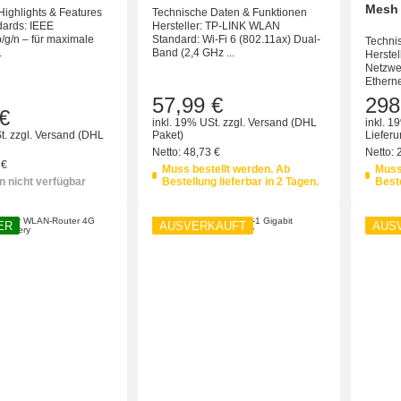
Mesh
Highlights & Features
Technische Daten & Funktionen
ards: IEEE
Hersteller: TP-LINK WLAN
/g/n – für maximale
Standard: Wi-Fi 6 (802.11ax) Dual-
Technis
.
Band (2,4 GHz ...
Herstel
Netzwe
Etherne
57,99 €
298
€
inkl. 19% USt.
zzgl.
Versand
(DHL
inkl. 1
t.
zzgl.
Versand
(DHL
Paket)
Liefer
Netto:
48,73 €
Netto:
 €
Muss bestellt werden. Ab
Muss
 nicht verfügbar
Bestellung lieferbar in 2 Tagen.
Beste
ER
AUSVERKAUFT
AUS