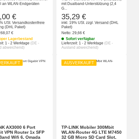
hl an WLAN-Endgeräten
mit Dualband-Unterstützung (2,4
G...
,00 €
35,29 €
9% USt.
Versandkostenfreie
inkl. 19% USt.
zzgl.
Versand
(DHL
ung
(DHL Paket)
Paket)
268,07 €
Netto:
29,66 €
pper Lagerbestand
Sofort verfügbar
it:
1 - 2 Werktage
(DE -
Lieferzeit:
1 - 2 Werktage
(DE -
d abweichend)
Ausland abweichend)
VERKAUFT
AUSVERKAUFT
NK AX3000 6 Port
TP-LINK Mobiler 300Mbit
it VPN Router 1x SFP
WLAN-Router 4G LTE M7450
Band Wifi 6, Omada
32 GB Micro SD Card Slot,