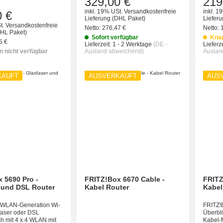
329,00 €
219
inkl. 19% USt.
Versandkostenfreie
inkl. 1
0 €
Lieferung
(DHL Paket)
Liefer
t.
Versandkostenfreie
Netto:
276,47 €
Netto:
HL Paket)
Sofort verfügbar
Kna
5 €
Lieferzeit:
1 - 2 Werktage
(DE -
Lieferze
 nicht verfügbar
Ausland abweichend)
Auslan
KAUFT
AUSVERKAUFT
AUS
 5690 Pro -
FRITZ!Box 6670 Cable -
FRITZ
 und DSL Router
Kabel Router
Kabel
 WLAN-Generation Wi-
FRITZ!
sfaser oder DSL
Überbli
h mit 4 x 4 WLAN mit
Kabel-