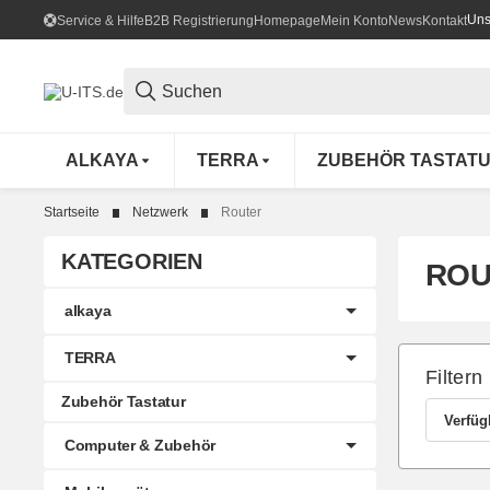
Uns
Service & Hilfe
B2B Registrierung
Homepage
Mein Konto
News
Kontakt
ALKAYA
TERRA
ZUBEHÖR TASTAT
Startseite
Netzwerk
Router
KATEGORIEN
ROU
alkaya
TERRA
Filtern
Zubehör Tastatur
Verfüg
Computer & Zubehör