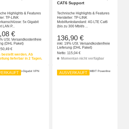
CAT6 Support
che Highlights & Features
Technische Highlights & Features
ler: TP-LINK
Hersteller: TP-LINK
rkanschlüsse: 5x Gigabit
Mobilfunkstandard: 4G LTE Cat6
t LAN P...
(bis zu 300 Mbit/s ...
,08 €
136,90 €
9% USt.
Versandkostenfreie
ung
(DHL Paket)
inkl. 19% USt.
Versandkostenfreie
Lieferung
(DHL Paket)
250,49 €
Netto:
115,04 €
 bestellt werden. Ab
llung lieferbar in 2 Tagen.
Momentan nicht verfügbar
VERKAUFT
AUSVERKAUFT