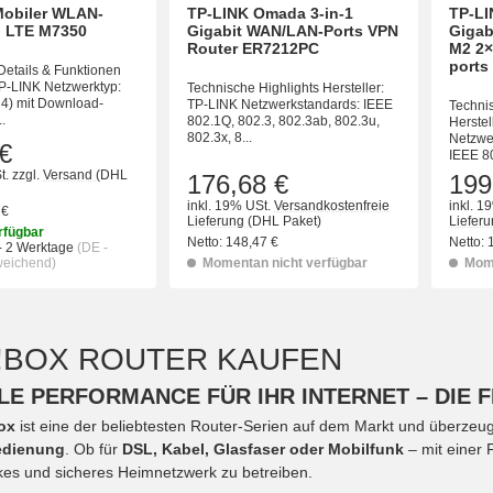
Mobiler WLAN-
TP-LINK Omada 3-in-1
TP-LI
G LTE M7350
Gigabit WAN/LAN-Ports VPN
Gigab
Router ER7212PC
M2 2×
ports
Details & Funktionen
TP-LINK Netzwerktyp:
Technische Highlights Hersteller:
 4) mit Download-
TP-LINK Netzwerkstandards: IEEE
Techni
.
802.1Q, 802.3, 802.3ab, 802.3u,
Herstel
802.3x, 8...
Netzwe
€
IEEE 80
t.
zzgl.
Versand
(DHL
176,68 €
199
inkl. 19% USt.
Versandkostenfreie
inkl. 1
 €
Lieferung
(DHL Paket)
Liefer
rfügbar
Netto:
148,47 €
Netto:
- 2 Werktage
(DE -
weichend)
Momentan nicht verfügbar
Mome
Z!BOX ROUTER KAUFEN
E PERFORMANCE FÜR IHR INTERNET – DIE F
ox
ist eine der beliebtesten Router-Serien auf dem Markt und überzeu
edienung
. Ob für
DSL, Kabel, Glasfaser oder Mobilfunk
– mit einer 
rkes und sicheres Heimnetzwerk zu betreiben.