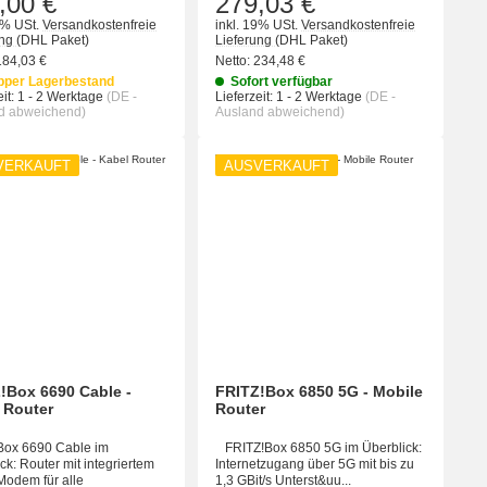
,00 €
279,03 €
9% USt.
Versandkostenfreie
inkl. 19% USt.
Versandkostenfreie
ung
(DHL Paket)
Lieferung
(DHL Paket)
184,03 €
Netto:
234,48 €
pper Lagerbestand
Sofort verfügbar
it:
1 - 2 Werktage
(DE -
Lieferzeit:
1 - 2 Werktage
(DE -
d abweichend)
Ausland abweichend)
VERKAUFT
AUSVERKAUFT
!Box 6690 Cable -
FRITZ!Box 6850 5G - Mobile
 Router
Router
Box 6690 Cable im
FRITZ!Box 6850 5G im Überblick:
ck: Router mit integriertem
Internetzugang über 5G mit bis zu
Modem für alle
1,3 GBit/s Unterst&uu...