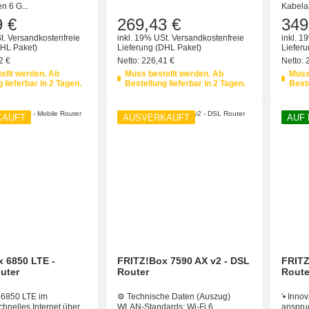
n 6 G...
Kabelan
9 €
269,43 €
349
t.
Versandkostenfreie
inkl. 19% USt.
Versandkostenfreie
inkl. 1
HL Paket)
Lieferung
(DHL Paket)
Liefer
2 €
Netto:
226,41 €
Netto:
ellt werden. Ab
Muss bestellt werden. Ab
Muss
 lieferbar in 2 Tagen.
Bestellung lieferbar in 2 Tagen.
Beste
KAUFT
AUSVERKAUFT
AUF
 6850 LTE -
FRITZ!Box 7590 AX v2 - DSL
FRITZ
uter
Router
Route
6850 LTE im
⚙️ Technische Daten (Auszug)
'• Innov
chnelles Internet über
WLAN-Standards: Wi-Fi 6
anspruc