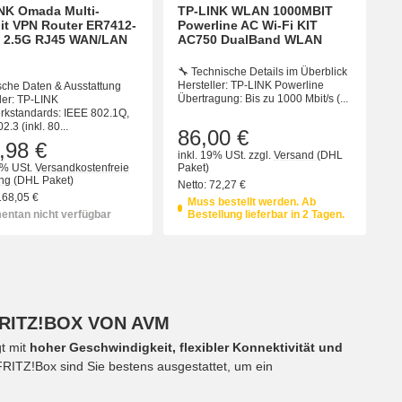
NK Omada Multi-
TP-LINK WLAN 1000MBIT
it VPN Router ER7412-
Powerline AC Wi-Fi KIT
 2.5G RJ45 WAN/LAN
AC750 DualBand WLAN
🔧 Technische Details im Überblick
Hersteller: TP-LINK Powerline
sche Daten & Ausstattung
Übertragung: Bis zu 1000 Mbit/s (...
ler: TP-LINK
rkstandards: IEEE 802.1Q,
2.3 (inkl. 80...
86,00 €
,98 €
inkl. 19% USt.
zzgl.
Versand
(DHL
9% USt.
Versandkostenfreie
Paket)
ung
(DHL Paket)
Netto:
72,27 €
168,05 €
Muss bestellt werden. Ab
ntan nicht verfügbar
Bestellung lieferbar in 2 Tagen.
RITZ!BOX VON AVM
gt mit
hoher Geschwindigkeit, flexibler Konnektivität und
FRITZ!Box sind Sie bestens ausgestattet, um ein