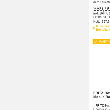
dem neueste
389,9
inkl. 19% US
Lieferung
(D
Netto:
327,7
Muss best
Bestellung
AUSVER
FRITZ!Box
Mobile Ro
FRITZ!Box 
Überblick: S