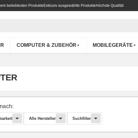
ere beliebtesten Produkte
Exklusiv ausgewählte Produkte
Höchste Qualität
UR
COMPUTER & ZUBEHÖR
MOBILEGERÄTE
TER
 nach:
barkeit
Alle Hersteller
Suchfilter