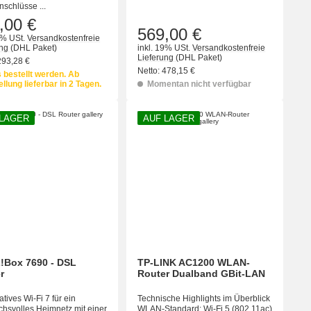
schlüsse ...
,00 €
569,00 €
9% USt.
Versandkostenfreie
ung
(DHL Paket)
inkl. 19% USt.
Versandkostenfreie
Lieferung
(DHL Paket)
293,28 €
Netto:
478,15 €
 bestellt werden. Ab
llung lieferbar in 2 Tagen.
Momentan nicht verfügbar
 LAGER
AUF LAGER
!Box 7690 - DSL
TP-LINK AC1200 WLAN-
r
Router Dualband GBit-LAN
atives Wi-Fi 7 für ein
Technische Highlights im Überblick
hsvolles Heimnetz mit einer
WLAN-Standard: Wi-Fi 5 (802.11ac)