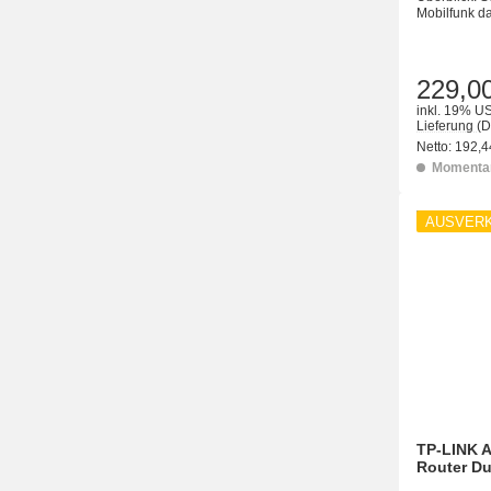
Mobilfunk da
229,0
inkl. 19% US
Lieferung
(D
Netto:
192,4
Momentan
AUSVER
TP-LINK 
Router D