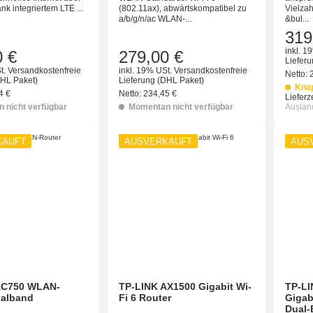
nk integriertem LTE ...
(802.11ax), abwärtskompatibel zu
Vielza
a/b/g/n/ac WLAN-...
&bul...
319
inkl. 1
0 €
279,00 €
Liefer
t.
Versandkostenfreie
inkl. 19% USt.
Versandkostenfreie
Netto:
HL Paket)
Lieferung
(DHL Paket)
Kna
4 €
Netto:
234,45 €
Lieferze
 nicht verfügbar
Momentan nicht verfügbar
Auslan
KAUFT
AUSVERKAUFT
AUS
AC750 WLAN-
TP-LINK AX1500 Gigabit Wi-
TP-LI
ualband
Fi 6 Router
Gigab
Dual-