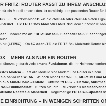
R FRITZ! ROUTER PASST ZU IHREM ANSCHLU
h für ein Modell entscheiden, ist es wichtig, den passenden Router für
VDSL
– FRITZ!Box-Modelle wie die
7590 AX oder 7530 AX
bieten Hig
-Internet
– Die
FRITZ!Box 6660 oder 6591
sind ideal für schnelle Ka
e
.
aser
– Modelle wie die
FRITZ!Box 5530 Fiber oder 5590 Fiber
bringen
ause.
funk (LTE/5G)
– Ob
5G oder LTE
, die FRITZ!Box Mobilfunk-Router biet
.
OX – MEHR ALS NUR EIN ROUTER
x überzeugt durch viele
smarte Funktionen
, die Ihr Heimnetz komfor
iertes Modem
– Fast alle Modelle sind Modem und Router in einem.
les & schnelles WLAN
– Je nach Modell mit
Wi-Fi 6, MU-MIMO und 
nie- & Smart-Home-Zentrale
– Unterstützt
DECT-Telefone, Anrufbea
 NAS-Funktionalität
– Nutzen Sie Ihre FRITZ!Box als
Mediaserver o
atische Updates & Sicherheit
– Regelmäßige
FRITZ!OS-Updates
so
E EINRICHTUNG – IN WENIGEN SCHRITTEN O