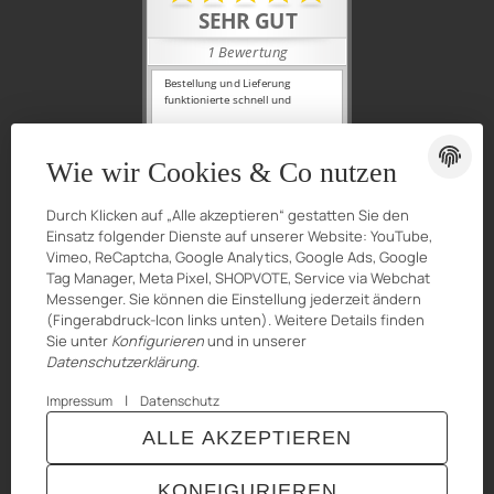
Wie wir Cookies & Co nutzen
Durch Klicken auf „Alle akzeptieren“ gestatten Sie den
Einsatz folgender Dienste auf unserer Website: YouTube,
Vimeo, ReCaptcha, Google Analytics, Google Ads, Google
Tag Manager, Meta Pixel, SHOPVOTE, Service via Webchat
Messenger. Sie können die Einstellung jederzeit ändern
(Fingerabdruck-Icon links unten). Weitere Details finden
Sie unter
Konfigurieren
und in unserer
Datenschutzerklärung
.
|
Impressum
Datenschutz
© Urganci IT-Solutions
Besucherzähler: 7216993
ALLE AKZEPTIEREN
* Alle Preise inkl. gesetzlicher USt., zzgl.
Versand
Powered by
JTL-Shop
|
TECHNIK JTL-Shop Template
KONFIGURIEREN