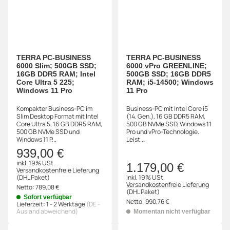
TERRA PC-BUSINESS
TERRA PC-BUSINESS
6000 Slim; 500GB SSD;
6000 vPro GREENLINE;
16GB DDR5 RAM; Intel
500GB SSD; 16GB DDR5
Core Ultra 5 225;
RAM; i5-14500; Windows
Windows 11 Pro
11 Pro
Kompakter Business-PC im
Business-PC mit Intel Core i5
Slim Desktop Format mit Intel
(14. Gen.), 16 GB DDR5 RAM,
Core Ultra 5, 16 GB DDR5 RAM,
500 GB NVMe SSD, Windows 11
500 GB NVMe SSD und
Pro und vPro-Technologie.
Windows 11 P...
Leist...
939,00 €
inkl. 19% USt.
1.179,00 €
Versandkostenfreie Lieferung
(DHL Paket)
inkl. 19% USt.
Versandkostenfreie Lieferung
Netto:
789,08 €
(DHL Paket)
Sofort verfügbar
Netto:
990,76 €
Lieferzeit:
1 - 2 Werktage
(DE -
Ausland abweichend)
Momentan nicht verfügbar