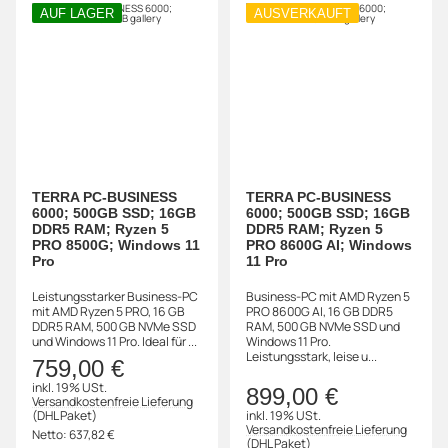
AUF LAGER
AUSVERKAUFT
TERRA PC-BUSINESS
TERRA PC-BUSINESS
6000; 500GB SSD; 16GB
6000; 500GB SSD; 16GB
DDR5 RAM; Ryzen 5
DDR5 RAM; Ryzen 5
PRO 8500G; Windows 11
PRO 8600G AI; Windows
Pro
11 Pro
Leistungsstarker Business-PC
Business-PC mit AMD Ryzen 5
mit AMD Ryzen 5 PRO, 16 GB
PRO 8600G AI, 16 GB DDR5
DDR5 RAM, 500 GB NVMe SSD
RAM, 500 GB NVMe SSD und
und Windows 11 Pro. Ideal für ...
Windows 11 Pro.
Leistungsstark, leise u...
759,00 €
inkl. 19% USt.
899,00 €
Versandkostenfreie Lieferung
(DHL Paket)
inkl. 19% USt.
Versandkostenfreie Lieferung
Netto:
637,82 €
(DHL Paket)