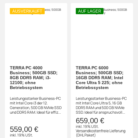
AUSVERKAUFT
AUF LAGER
TERRA PC 4000
TERRA PC 6000
Business; 500GB SSD;
Business; 500GB SSD;
8GB DDR5 RAM; i3-
16GB DDR5 RAM; Intel
12100; ohne
Core Ultra 5 225; ohne
Betriebssystem
Betriebssystem
Leistungsstarker Business-PC
Leistungsstarker Business-PC
mit Intel Core i3 der 12.
mit Intel Core Ultra 5, 16 GB
Generation, 500 GB NVMe SSD
DDR5 RAM und 500 GB NVMe
und DDR5 RAM. Ideal für effiz...
SSD. Ideal für anspruchsvoll...
659,00 €
inkl. 19% USt.
559,00 €
Versandkostenfreie Lieferung
inkl. 19% USt.
(DHL Paket)