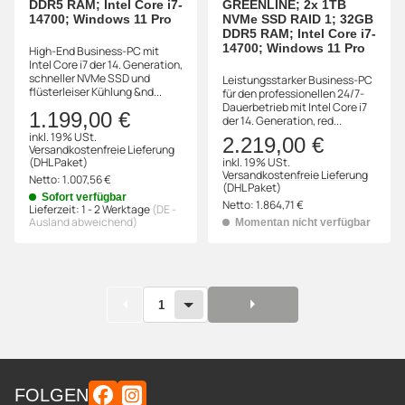
DDR5 RAM; Intel Core i7-
GREENLINE; 2x 1TB
14700; Windows 11 Pro
NVMe SSD RAID 1; 32GB
DDR5 RAM; Intel Core i7-
14700; Windows 11 Pro
High-End Business-PC mit
Intel Core i7 der 14. Generation,
schneller NVMe SSD und
Leistungsstarker Business-PC
flüsterleiser Kühlung &nd...
für den professionellen 24/7-
Dauerbetrieb mit Intel Core i7
1.199,00 €
der 14. Generation, red...
inkl. 19% USt.
2.219,00 €
Versandkostenfreie Lieferung
(DHL Paket)
inkl. 19% USt.
Versandkostenfreie Lieferung
Netto:
1.007,56 €
(DHL Paket)
Sofort verfügbar
Netto:
1.864,71 €
Lieferzeit:
1 - 2 Werktage
(DE -
Ausland abweichend)
Momentan nicht verfügbar
1
FOLGEN