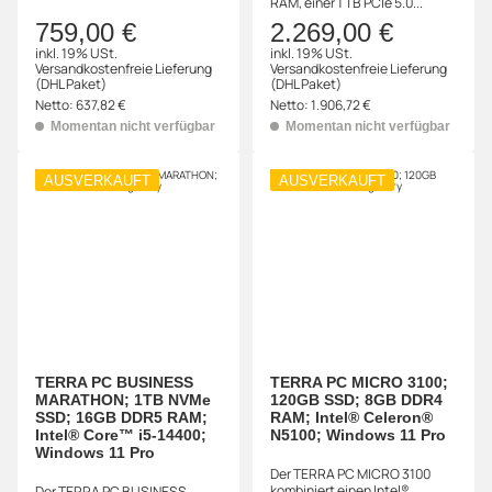
RAM, einer 1 TB PCIe 5.0...
759,00 €
2.269,00 €
inkl. 19% USt.
inkl. 19% USt.
Versandkostenfreie Lieferung
Versandkostenfreie Lieferung
(DHL Paket)
(DHL Paket)
Netto:
637,82 €
Netto:
1.906,72 €
Momentan nicht verfügbar
Momentan nicht verfügbar
AUSVERKAUFT
AUSVERKAUFT
TERRA PC BUSINESS
TERRA PC MICRO 3100;
MARATHON; 1TB NVMe
120GB SSD; 8GB DDR4
SSD; 16GB DDR5 RAM;
RAM; Intel® Celeron®
Intel® Core™ i5-14400;
N5100; Windows 11 Pro
Windows 11 Pro
Der TERRA PC MICRO 3100
kombiniert einen Intel®
Der TERRA PC BUSINESS