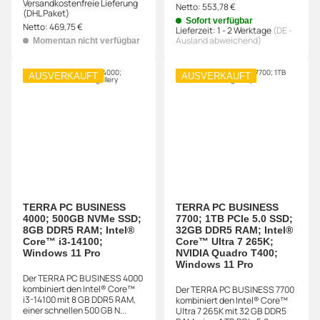
Versandkostenfreie Lieferung
Netto:
553,78 €
(DHL Paket)
Sofort verfügbar
Netto:
469,75 €
Lieferzeit:
1 - 2 Werktage
(DE -
Ausland abweichend)
Momentan nicht verfügbar
AUSVERKAUFT
AUSVERKAUFT
TERRA PC BUSINESS
TERRA PC BUSINESS
4000; 500GB NVMe SSD;
7700; 1TB PCIe 5.0 SSD;
8GB DDR5 RAM; Intel®
32GB DDR5 RAM; Intel®
Core™ i3-14100;
Core™ Ultra 7 265K;
Windows 11 Pro
NVIDIA Quadro T400;
Windows 11 Pro
Der TERRA PC BUSINESS 4000
kombiniert den Intel® Core™
Der TERRA PC BUSINESS 7700
i3-14100 mit 8 GB DDR5 RAM,
kombiniert den Intel® Core™
einer schnellen 500 GB N...
Ultra 7 265K mit 32 GB DDR5