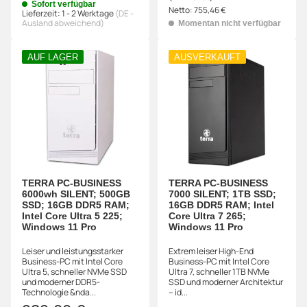
Sofort verfügbar
Netto:
755,46 €
Lieferzeit:
1 - 2 Werktage
(DE -
Ausland abweichend)
Momentan nicht verfügbar
AUF LAGER
AUSVERKAUFT
TERRA PC-BUSINESS
TERRA PC-BUSINESS
6000wh SILENT; 500GB
7000 SILENT; 1TB SSD;
SSD; 16GB DDR5 RAM;
16GB DDR5 RAM; Intel
Intel Core Ultra 5 225;
Core Ultra 7 265;
Windows 11 Pro
Windows 11 Pro
Leiser und leistungsstarker
Extrem leiser High-End
Business-PC mit Intel Core
Business-PC mit Intel Core
Ultra 5, schneller NVMe SSD
Ultra 7, schneller 1TB NVMe
und moderner DDR5-
SSD und moderner Architektur
Technologie &nda...
– id...