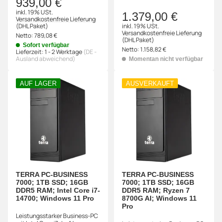
939,00 €
inkl. 19% USt.
1.379,00 €
Versandkostenfreie Lieferung
(DHL Paket)
inkl. 19% USt.
Versandkostenfreie Lieferung
Netto:
789,08 €
(DHL Paket)
Sofort verfügbar
Netto:
1.158,82 €
Lieferzeit:
1 - 2 Werktage
(DE -
Ausland abweichend)
Momentan nicht verfügbar
AUF LAGER
AUSVERKAUFT
TERRA PC-BUSINESS
TERRA PC-BUSINESS
7000; 1TB SSD; 16GB
7000; 1TB SSD; 16GB
DDR5 RAM; Intel Core i7-
DDR5 RAM; Ryzen 7
14700; Windows 11 Pro
8700G AI; Windows 11
Pro
Leistungsstarker Business-PC