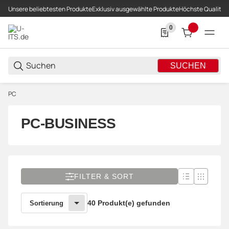
Unsere beliebtesten Produkte
Exklusiv ausgewählte Produkte
Höchste Qualität
0
0 Produkte in der List
SUCHEN
PC
PC-BUSINESS
FILTER & SORT
40 Produkt(e) gefunden
Sortierung