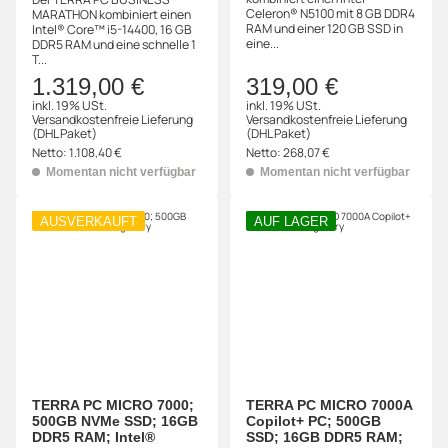
Celeron® N5100 mit 8 GB DDR4
MARATHON kombiniert einen
RAM und einer 120 GB SSD in
Intel® Core™ i5-14400, 16 GB
eine...
DDR5 RAM und eine schnelle 1
T...
1.319,00 €
319,00 €
inkl. 19% USt.
inkl. 19% USt.
Versandkostenfreie Lieferung
Versandkostenfreie Lieferung
(DHL Paket)
(DHL Paket)
Netto:
1.108,40 €
Netto:
268,07 €
Momentan nicht verfügbar
Momentan nicht verfügbar
AUSVERKAUFT
AUF LAGER
TERRA PC MICRO 7000;
TERRA PC MICRO 7000A
500GB NVMe SSD; 16GB
Copilot+ PC; 500GB
DDR5 RAM; Intel®
SSD; 16GB DDR5 RAM;