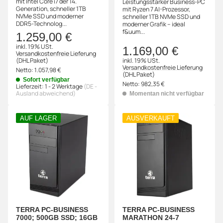
mit Intel Core i7 der 14.
Leistungsstarker Business-PC
Generation, schneller 1TB
mit Ryzen 7 AI-Prozessor,
NVMe SSD und moderner
schneller 1TB NVMe SSD und
DDR5-Technolog...
moderner Grafik – ideal
f&uum...
1.259,00 €
inkl. 19% USt.
1.169,00 €
Versandkostenfreie Lieferung
(DHL Paket)
inkl. 19% USt.
Versandkostenfreie Lieferung
Netto:
1.057,98 €
(DHL Paket)
Sofort verfügbar
Netto:
982,35 €
Lieferzeit:
1 - 2 Werktage
(DE -
Ausland abweichend)
Momentan nicht verfügbar
AUF LAGER
AUSVERKAUFT
TERRA PC-BUSINESS
TERRA PC-BUSINESS
7000; 500GB SSD; 16GB
MARATHON 24-7