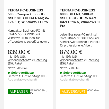
TERRA PC-BUSINESS
TERRA PC-BUSINESS
5000 Compact; 500GB
6000 SILENT, 500GB
SSD; 8GB DDR4 RAM; i5-
SSD, 16GB DDR5 RAM,
12400T; Windows 11 Pro
Intel Ultra 5, Windows 11
Pro
Kompakter Business-PC mit
Intel i5, 500 GB SSD und
Leiser Business-PC mit Intel
Windows 11 Pro. Ideal für
Core Ultra 5, 16 GB DDR5 und
effiziente und zuverlässige Ar...
hoher Erweiterbarkeit. Perfekt
für professionelle Arbe...
839,00 €
879,00 €
inkl. 19% USt.
inkl. 19% USt.
Versandkostenfreie Lieferung
Versandkostenfreie Lieferung
(DHL Paket)
(DHL Paket)
Netto:
705,04 €
Netto:
738,66 €
Sofort verfügbar
Sofort verfügbar
Lieferzeit:
1 - 2 Werktage
(DE -
Lieferzeit:
1 - 2 Werktage
(DE -
Ausland abweichend)
Ausland abweichend)
AUF LAGER
AUSVERKAUFT