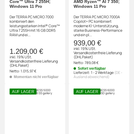
Core™ Ultra 7 255H;
AMD Ryzen™ AI 7 350;
Windows 11 Pro
Windows 11 Pro
Der TERRA PC MICRO 7000
Der TERRA PC MICRO 7000A
kombiniert den
Copilot+ PC kombiniert
leistungsstarken Intel® Core™
moderne KI-Unterstützung,
Ultra 7 255H mit 16 GB DDR5
starke Business-Performance
RAM und ei...
und ein pl...
939,00 €
inkl. 19% USt.
1.209,00 €
Versandkostenfreie Lieferung
inkl. 19% USt.
(DHL Paket)
Versandkostenfreie Lieferung
Netto:
789,08 €
(DHL Paket)
Sofort verfügbar
Netto:
1.015,97 €
Lieferzeit:
1 - 2 Werktage
(DE -
Ausland abweichend)
Momentan nicht verfügbar
AUF LAGER
AUF LAGER