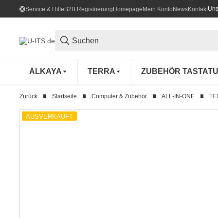
Uns
Service & Hilfe
B2B Registrierung
Homepage
Mein Konto
News
Kontakt
ALKAYA
TERRA
ZUBEHÖR TASTAT
Zurück
Startseite
Computer & Zubehör
ALL-IN-ONE
TE
AUSVERKAUFT