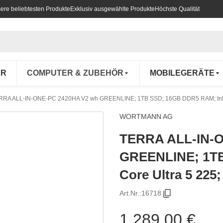
ere beliebtesten Produkte
Exklusiv ausgewählte Produkte
Höchste Qualität
UR
COMPUTER & ZUBEHÖR
MOBILEGERÄTE
RRA ALL-IN-ONE-PC 2420HA V2 wh GREENLINE; 1TB SSD; 16GB DDR5 RAM; Intel 
WORTMANN AG
TERRA ALL-IN-O
GREENLINE; 1TB
Core Ultra 5 225
Art.Nr.:
16718
1.289,00 €