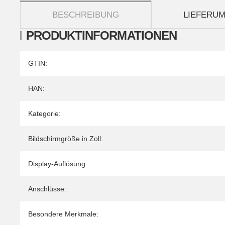
weitere Registerkarten anzeigen
BESCHREIBUNG
LIEFERU
PRODUKTINFORMATIONEN
Produkteigenschaft
Wert
GTIN:
HAN:
Kategorie:
Bildschirmgröße in Zoll:
Display-Auflösung:
Anschlüsse:
Besondere Merkmale: