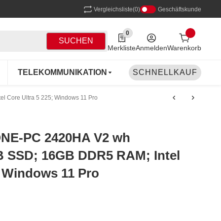
Vergleichsliste
(0)
Geschäftskunde
0
0 Produkte in der Liste
SUCHEN
Merkliste
Anmelden
Warenkorb
TELEKOMMUNIKATION
SCHNELLKAUF
NETZWERK
DR
Core Ultra 5 225; Windows 11 Pro
NE-PC 2420HA V2 wh
 SSD; 16GB DDR5 RAM; Intel
; Windows 11 Pro