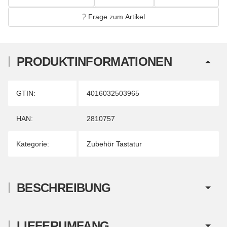
Frage zum Artikel
PRODUKTINFORMATIONEN
Produkteigenschaft
Wert
GTIN:
4016032503965
HAN:
2810757
Kategorie:
Zubehör Tastatur
BESCHREIBUNG
LIEFERUMFANG