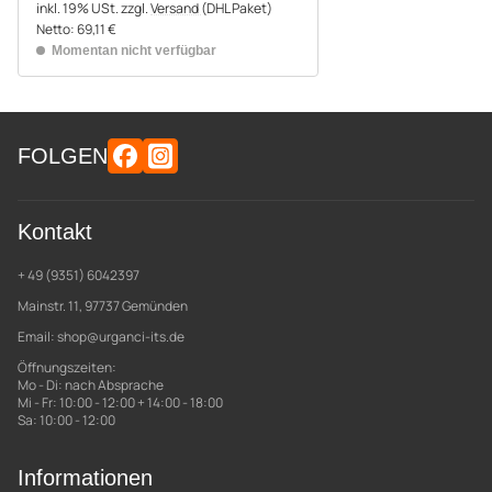
inkl. 19% USt.
zzgl.
Versand
(DHL Paket)
Netto:
69,11 €
Momentan nicht verfügbar
FOLGEN
Kontakt
+ 49 (9351) 6042397
Mainstr. 11, 97737 Gemünden
Email:
shop@urganci-its.de
Öffnungszeiten:
Mo - Di: nach Absprache
Mi - Fr: 10:00 - 12:00 + 14:00 - 18:00
Sa: 10:00 - 12:00
Informationen