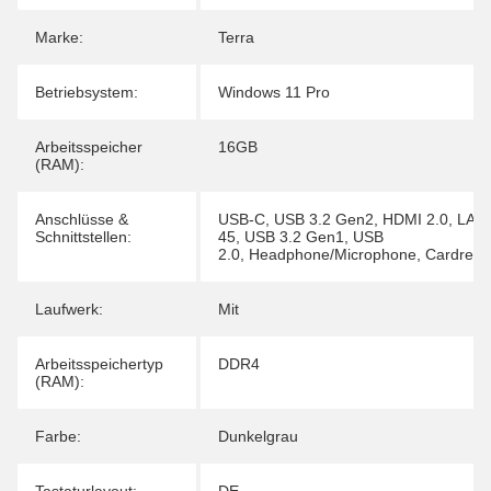
Marke:
Terra
Betriebsystem:
Windows 11 Pro
Arbeitsspeicher
16GB
(RAM):
Anschlüsse &
USB-C
,
USB 3.2 Gen2
,
HDMI 2.0
,
LAN 
Schnittstellen:
45
,
USB 3.2 Gen1
,
USB
2.0
,
Headphone/Microphone
,
Cardread
Laufwerk:
Mit
Arbeitsspeichertyp
DDR4
(RAM):
Farbe:
Dunkelgrau
Tastaturlayout:
DE