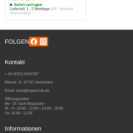
Sofort verfügbar
Lieferzeit:
1 - 2 Werktage
(DE - Ausland
abweichend)
FOLGEN
Kontakt
+ 49 (9351) 6042397
Mainstr. 11, 97737 Gemünden
Email:
shop@urganci-its.de
Öffnungszeiten:
Mo - Di: nach Absprache
Mi - Fr: 10:00 - 12:00 + 14:00 - 18:00
Sa: 10:00 - 12:00
Informationen