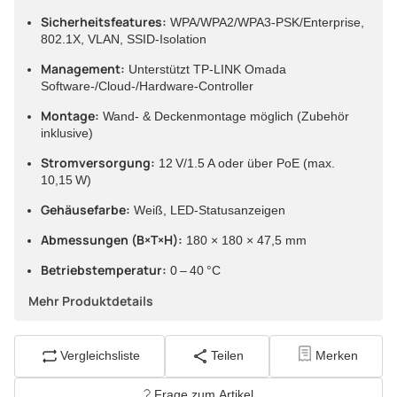
Sicherheitsfeatures:
WPA/WPA2/WPA3-PSK/Enterprise,
802.1X, VLAN, SSID-Isolation
Management:
Unterstützt TP-LINK Omada
Software-/Cloud-/Hardware-Controller
Montage:
Wand- & Deckenmontage möglich (Zubehör
inklusive)
Stromversorgung:
12 V/1.5 A oder über PoE (max.
10,15 W)
Gehäusefarbe:
Weiß, LED-Statusanzeigen
Abmessungen (B×T×H):
180 × 180 × 47,5 mm
Betriebstemperatur:
0 – 40 °C
Mehr Produktdetails
Vergleichsliste
Teilen
Merken
Frage zum Artikel