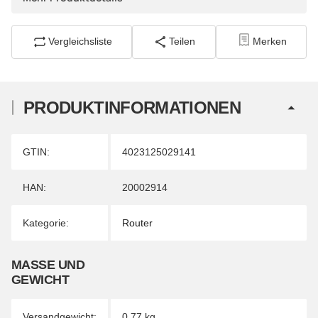
Vergleichsliste
Teilen
Merken
PRODUKTINFORMATIONEN
Produkteigenschaft
Wert
GTIN:
4023125029141
HAN:
20002914
Kategorie:
Router
MASSE UND G
EWICHT
Versandgewicht:
0,77 kg