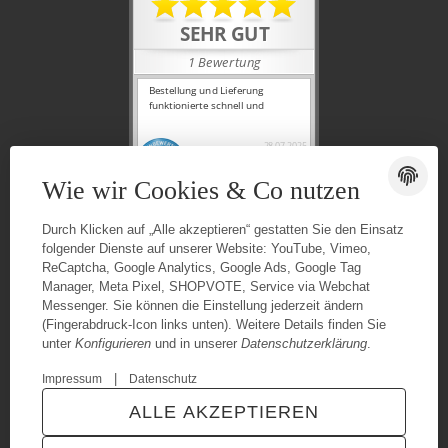
Wie wir Cookies & Co nutzen
Durch Klicken auf „Alle akzeptieren“ gestatten Sie den Einsatz
folgender Dienste auf unserer Website: YouTube, Vimeo,
ReCaptcha, Google Analytics, Google Ads, Google Tag
Manager, Meta Pixel, SHOPVOTE, Service via Webchat
Messenger. Sie können die Einstellung jederzeit ändern
(Fingerabdruck-Icon links unten). Weitere Details finden Sie
unter
Konfigurieren
und in unserer
Datenschutzerklärung
.
|
Impressum
Datenschutz
© Urganci IT-Solutions
Besucherzähler: 7231950
ALLE AKZEPTIEREN
* Alle Preise inkl. gesetzlicher USt., zzgl.
Versand