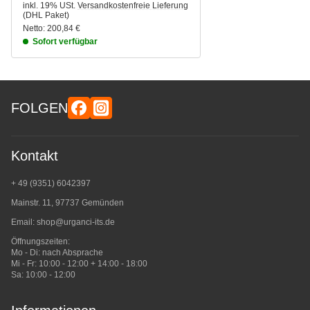
inkl. 19% USt.
Versandkostenfreie Lieferung
(DHL Paket)
Netto:
200,84 €
Sofort verfügbar
FOLGEN
Kontakt
+ 49 (9351) 6042397
Mainstr. 11, 97737 Gemünden
Email:
shop@urganci-its.de
Öffnungszeiten:
Mo - Di: nach Absprache
Mi - Fr: 10:00 - 12:00 + 14:00 - 18:00
Sa: 10:00 - 12:00