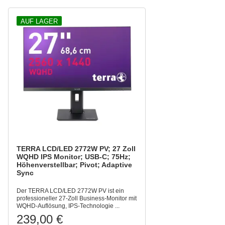
AUF LAGER
TERRA LCD/LED 2772W PV; 27 Zoll
WQHD IPS Monitor; USB-C; 75Hz;
Höhenverstellbar; Pivot; Adaptive
Sync
Der TERRA LCD/LED 2772W PV ist ein
professioneller 27-Zoll Business-Monitor mit
WQHD-Auflösung, IPS-Technologie ...
239,00 €