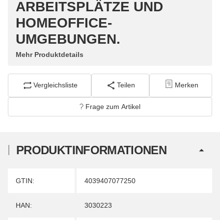
ARBEITSPLÄTZE UND
HOMEOFFICE-
UMGEBUNGEN.
Mehr Produktdetails
Vergleichsliste
Teilen
Merken
Frage zum Artikel
PRODUKTINFORMATIONEN
Produkteigenschaft
Wert
GTIN:
4039407077250
HAN:
3030223