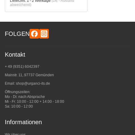
Lieferzeit:
1 - 2 Werktage
(DE - Ausland
abweichend)
FOLGEN
Kontakt
+ 49 (9351) 6042397
Mainstr. 11, 97737 Gemünden
Email:
shop@urganci-its.de
Öffnungszeiten:
Mo - Di: nach Absprache
Mi - Fr: 10:00 - 12:00 + 14:00 - 18:00
Sa: 10:00 - 12:00
Informationen
Wir über uns