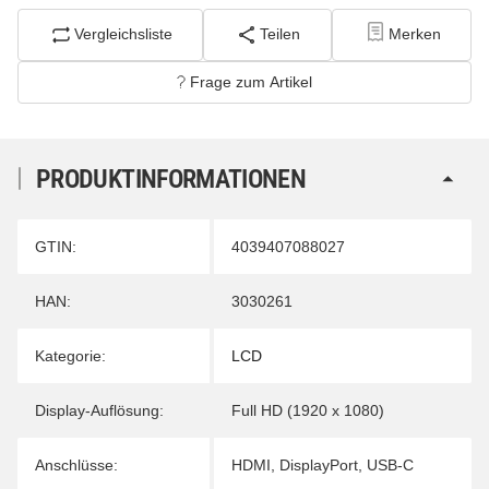
Vergleichsliste
Teilen
Merken
Frage zum Artikel
PRODUKTINFORMATIONEN
Produkteigenschaft
Wert
GTIN:
4039407088027
HAN:
3030261
Kategorie:
LCD
Display-Auflösung:
Full HD (1920 x 1080)
Anschlüsse:
HDMI
,
DisplayPort
,
USB-C