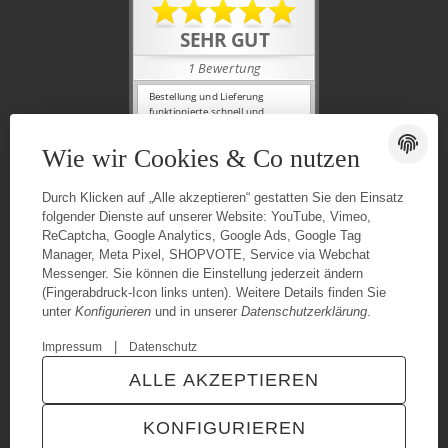
Wie wir Cookies & Co nutzen
Durch Klicken auf „Alle akzeptieren“ gestatten Sie den Einsatz
folgender Dienste auf unserer Website: YouTube, Vimeo,
ReCaptcha, Google Analytics, Google Ads, Google Tag
Manager, Meta Pixel, SHOPVOTE, Service via Webchat
Messenger. Sie können die Einstellung jederzeit ändern
(Fingerabdruck-Icon links unten). Weitere Details finden Sie
unter
Konfigurieren
und in unserer
Datenschutzerklärung
.
|
Impressum
Datenschutz
© Urganci IT-Solutions
Besucherzähler: 7420577
ALLE AKZEPTIEREN
* Alle Preise inkl. gesetzlicher USt., zzgl.
Versand
Powered by
JTL-Shop
|
TECHNIK JTL-Shop Template
KONFIGURIEREN
VERTRAG WIDERRUFEN