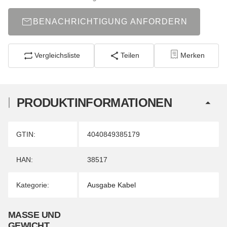
BENACHRICHTIGUNG ANFORDERN
Vergleichsliste
Teilen
Merken
PRODUKTINFORMATIONEN
Produkteigenschaft
Wert
GTIN:
4040849385179
HAN:
38517
Kategorie:
Ausgabe Kabel
MASSE UND G
EWICHT