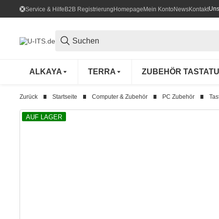
Uns
Service & Hilfe
B2B Registrierung
Homepage
Mein Konto
News
Kontakt
ALKAYA
TERRA
ZUBEHÖR TASTAT
Zurück
Startseite
Computer & Zubehör
PC Zubehör
Tas
AUF LAGER