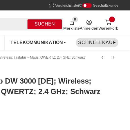
Vergleichsliste
(0)
Geschäftskunde
0
0 Produkte in der Liste
SUCHEN
Merkliste
Anmelden
Warenkorb
TELEKOMMUNIKATION
SCHNELLKAUF
NETZWERK
DR
reless; Tastatur + Maus; QWERTZ; 2.4 GHz; Schwarz
DW 3000 [DE]; Wireless;
; QWERTZ; 2.4 GHz; Schwarz