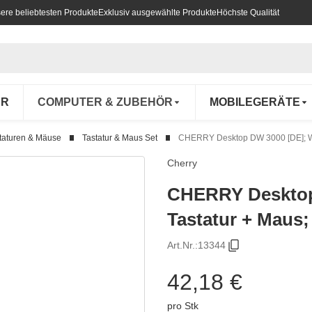
ere beliebtesten Produkte
Exklusiv ausgewählte Produkte
Höchste Qualität
UR
COMPUTER & ZUBEHÖR
MOBILEGERÄTE
taturen & Mäuse
Tastatur & Maus Set
CHERRY Desktop DW 3000 [DE]; Wi
Cherry
CHERRY Desktop 
Tastatur + Maus
Art.Nr.:
13344
42,18 €
pro Stk