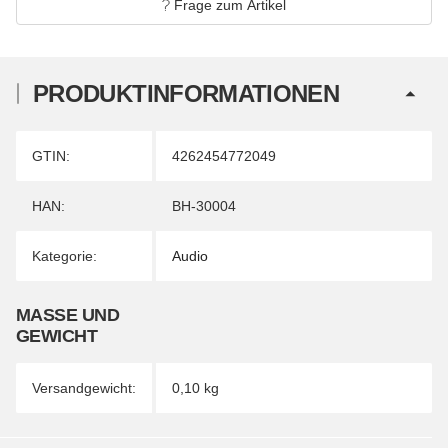
Frage zum Artikel
PRODUKTINFORMATIONEN
Produkteigenschaft
Wert
GTIN:
4262454772049
HAN:
BH-30004
Kategorie:
Audio
MASSE UND G
EWICHT
Versandgewicht:
0,10 kg