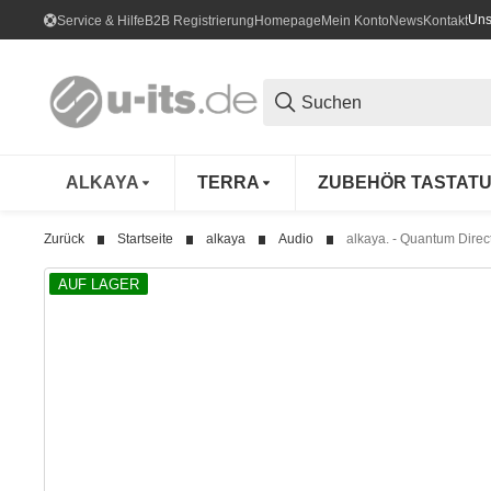
Uns
Service & Hilfe
B2B Registrierung
Homepage
Mein Konto
News
Kontakt
ALKAYA
TERRA
ZUBEHÖR TASTAT
Zurück
Startseite
alkaya
Audio
alkaya. - Quantum Direc
AUF LAGER