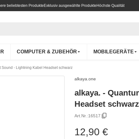
ere beliebtesten Produkte
Exklusiv ausgewählte Produkte
Höchste Qualität
UR
COMPUTER & ZUBEHÖR
MOBILEGERÄTE
t Sound - Lightning Kabel Headset schwarz
alkaya.one
alkaya. - Quantu
Headset schwarz
Art.Nr.:
16517
12,90 €