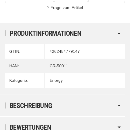
Frage zum Artikel
PRODUKTINFORMATIONEN
Produkteigenschaft
Wert
GTIN:
4262454779147
HAN:
CR-50011
Kategorie:
Energy
BESCHREIBUNG
BEWERTUNGEN