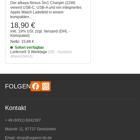
Der alkaya Nexus 3in1 Charger (22W)
vereint USB-C, USB-A und ein integriertes
Apple Watch Ladefeld in einem
kompakten...
18,90 €
inkl. 19% USt.
zzgl.
Versand
(DHL -
Kleinpaket)
Netto:
15,88 €
Sofort verfügbar
Lieferzeit:
0 Werktage
(DE - Ausland
abweichend)
FOLGEN
Kontakt
+ 49 (9351) 6042397
Mainstr. 11, 97737 Gemünden
Email:
shop@urganci-its.de