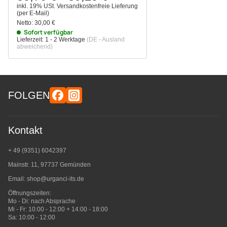
inkl. 19% USt.
Versandkostenfreie Lieferung
(per E-Mail)
Netto:
30,00 €
Sofort verfügbar
Lieferzeit:
1 - 2 Werktage
(DE - Ausland
abweichend)
FOLGEN
Kontakt
+ 49 (9351) 6042397
Mainstr. 11, 97737 Gemünden
Email:
shop@urganci-its.de
Öffnungszeiten:
Mo - Di: nach Absprache
Mi - Fr: 10:00 - 12:00 + 14:00 - 18:00
Sa: 10:00 - 12:00