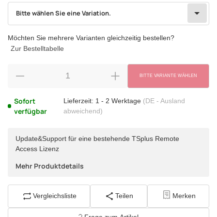
wählen
Bitte wählen Sie eine Variation.
Bitte wählen Sie eine Variation.
Möchten Sie mehrere Varianten gleichzeitig bestellen?
Zur Bestelltabelle
BITTE VARIANTE WÄHLEN
Sofort
Lieferzeit:
1 - 2 Werktage
(DE - Ausland
verfügbar
abweichend)
Update&Support für eine bestehende TSplus Remote
Access Lizenz
Mehr Produktdetails
Vergleichsliste
Teilen
Merken
Frage zum Artikel