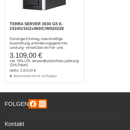
TERRA SERVER 3030 G5 E-
2324G/16/2x960/C/WS2022E
Günstiger Einstieg, zweckmäßige
Ausstattung, anforderungsgerechte
Leistung - einsetzbar als File- und...
3.109,00 €
inkl. 19% USt.
Versandkostenfreie Lieferung
(DHL Paket)
Netto:
2.612,61 €
Momentan nicht verfügbar
FOLGEN
Kontakt