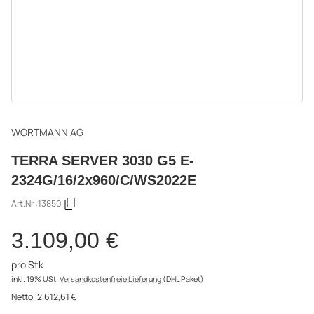
WORTMANN AG
TERRA SERVER 3030 G5 E-
2324G/16/2x960/C/WS2022E
Art.Nr.:
13850
3.109,00 €
pro Stk
inkl. 19% USt.
Versandkostenfreie Lieferung
(DHL Paket)
Netto:
2.612,61 €