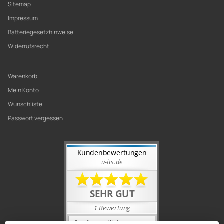
Sitemap
Impressum
Batteriegesetzhinweise
Widerrufsrecht
Warenkorb
Mein Konto
Wunschliste
Passwort vergessen