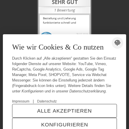
Wie wir Cookies & Co nutzen
Durch Klicken auf „Alle akzeptieren“ gestatten Sie den Einsatz
folgender Dienste auf unserer Website: YouTube, Vimeo,
ReCaptcha, Google Analytics, Google Ads, Google Tag
Manager, Meta Pixel, SHOPVOTE, Service via Webchat
Messenger. Sie können die Einstellung jederzeit ändern
(Fingerabdruck-Icon links unten). Weitere Details finden Sie
unter
Konfigurieren
und in unserer
Datenschutzerklärung
.
|
Impressum
Datenschutz
© Urganci IT-Solutions
Besucherzähler: 7344433
ALLE AKZEPTIEREN
* Alle Preise inkl. gesetzlicher USt., zzgl.
Versand
Powered by
JTL-Shop
|
TECHNIK JTL-Shop Template
KONFIGURIEREN
VERTRAG WIDERRUFEN