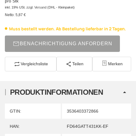
pro Stk
inkl. 19% USt.
zzgl.
Versand
(DHL - Kleinpaket)
Netto:
5,87 €
Muss bestellt werden. Ab Bestellung lieferbar in 2 Tagen.
BENACHRICHTIGUNG ANFORDERN
Vergleichsliste
Teilen
Merken
PRODUKTINFORMATIONEN
Produkteigenschaft
Wert
GTIN:
3536403372866
HAN:
FD64GATT431KK-EF