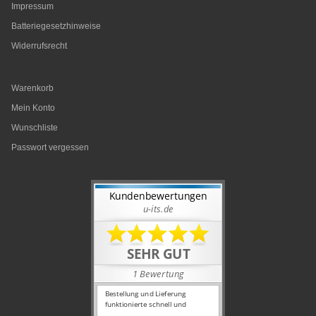
Impressum
Batteriegesetzhinweise
Widerrufsrecht
Warenkorb
Mein Konto
Wunschliste
Passwort vergessen