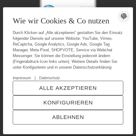
Wie wir Cookies & Co nutzen
Durch Klicken auf „Alle akzeptieren“ gestatten Sie den Einsatz
folgender Dienste auf unserer Website: YouTube, Vimeo,
ReCaptcha, Google Analytics, Google Ads, Google Tag
Manager, Meta Pixel, SHOPVOTE, Service via Webchat
Messenger. Sie können die Einstellung jederzeit ändern
(Fingerabdruck-Icon links unten). Weitere Details finden Sie
unter
Konfigurieren
und in unserer
Datenschutzerklärung
.
|
Impressum
Datenschutz
© Urganci IT-Solutions
Besucherzähler: 7392990
ALLE AKZEPTIEREN
* Alle Preise inkl. gesetzlicher USt., zzgl.
Versand
Powered by
JTL-Shop
|
TECHNIK JTL-Shop Template
KONFIGURIEREN
VERTRAG WIDERRUFEN
ABLEHNEN
ANMELDEN
MENÜ
WARENKORB