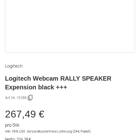
Logitech
Logitech Webcam RALLY SPEAKER
Expension black +++
Art.Nr.:
15188
267,49 €
pro Stk
inkl. 19% USt.
Versandkostenfreie Lieferung
(DHL Paket)
Netto:
224,78 €