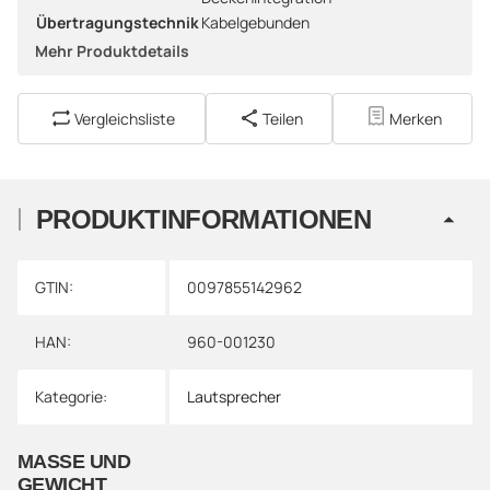
Übertragungstechnik
Kabelgebunden
Mehr Produktdetails
Vergleichsliste
Teilen
Merken
PRODUKTINFORMATIONEN
Produkteigenschaft
Wert
GTIN:
0097855142962
HAN:
960-001230
Kategorie:
Lautsprecher
MASSE UND G
EWICHT