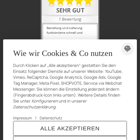
Wie wir Cookies & Co nutzen
Durch Klicken auf „Alle akzeptieren“ gestatten Sie den
Einsatz folgender Dienste auf unserer Website: YouTube,
Vimeo, ReCaptcha, Google Analytics, Google Ads, Google
Tag Manager, Meta Pixel, SHOPVOTE, Service via Webchat
Messenger. Sie können die Einstellung jederzeit ändern
(Fingerabdruck-Icon links unten). Weitere Details finden
Sie unter
Konfigurieren
und in unserer
Datenschutzerklärung
.
|
Impressum
Datenschutz
© Urganci IT-Solutions
Besucherzähler: 7345690
ALLE AKZEPTIEREN
* Alle Preise inkl. gesetzlicher USt., zzgl.
Versand