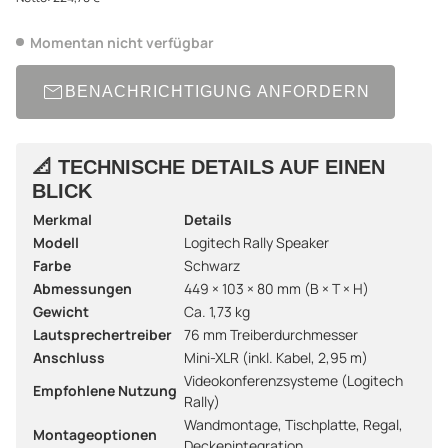
Momentan nicht verfügbar
BENACHRICHTIGUNG ANFORDERN
📐
TECHNISCHE DETAILS AUF EINEN
BLICK
Merkmal
Details
Modell
Logitech Rally Speaker
Farbe
Schwarz
Abmessungen
449 × 103 × 80 mm (B × T × H)
Gewicht
Ca. 1,73 kg
Lautsprechertreiber
76 mm Treiberdurchmesser
Anschluss
Mini-XLR (inkl. Kabel, 2,95 m)
Videokonferenzsysteme (Logitech
Empfohlene Nutzung
Rally)
Wandmontage, Tischplatte, Regal,
Montageoptionen
Deckenintegration