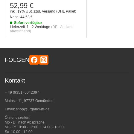
52,99 €
inkl. 19% USt.
zzgl.
Versand
(DHL Paket)
Netto:
44,53 €
Sofort verfügbar
Lieferzeit:
1 - 2 Werktage
(DE - Ausland
abweichend)
FOLGEN
Kontakt
+ 49 (9351) 6042397
Mainstr. 11, 97737 Gemünden
Email:
shop@urganci-its.de
Öffnungszeiten:
Mo - Di: nach Absprache
Mi - Fr: 10:00 - 12:00 + 14:00 - 18:00
Sa: 10:00 - 12:00