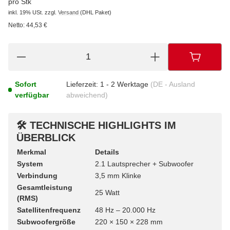
pro Stk
inkl. 19% USt.
zzgl.
Versand
(DHL Paket)
Netto:
44,53 €
Sofort
Lieferzeit:
1 - 2 Werktage
(DE - Ausland
verfügbar
abweichend)
🛠️
TECHNISCHE HIGHLIGHTS IM
ÜBERBLICK
Merkmal
Details
System
2.1 Lautsprecher + Subwoofer
Verbindung
3,5 mm Klinke
Gesamtleistung
25 Watt
(RMS)
Satellitenfrequenz
48 Hz – 20.000 Hz
Subwoofergröße
220 × 150 × 228 mm