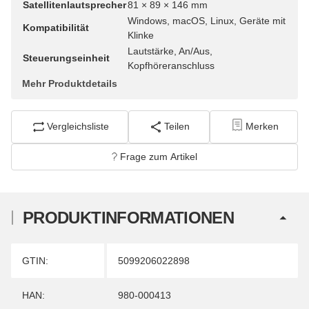
Satellitenlautsprecher
81 × 89 × 146 mm
Windows, macOS, Linux, Geräte mit
Kompatibilität
Klinke
Lautstärke, An/Aus,
Steuerungseinheit
Kopfhöreranschluss
Mehr Produktdetails
Vergleichsliste
Teilen
Merken
Frage zum Artikel
PRODUKTINFORMATIONEN
Produkteigenschaft
Wert
GTIN:
5099206022898
HAN:
980-000413