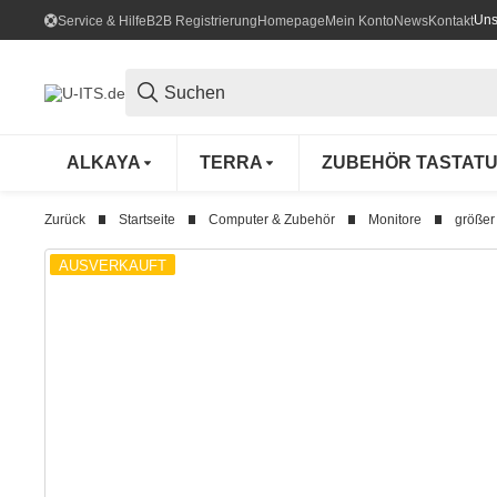
Uns
Service & Hilfe
B2B Registrierung
Homepage
Mein Konto
News
Kontakt
ALKAYA
TERRA
ZUBEHÖR TASTAT
Zurück
Startseite
Computer & Zubehör
Monitore
größer 
AUSVERKAUFT