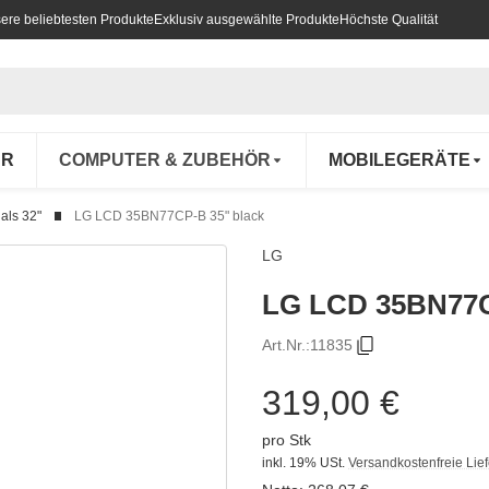
ere beliebtesten Produkte
Exklusiv ausgewählte Produkte
Höchste Qualität
UR
COMPUTER & ZUBEHÖR
MOBILEGERÄTE
als 32"
LG LCD 35BN77CP-B 35" black
LG
LG LCD 35BN77C
Art.Nr.:
11835
319,00 €
pro Stk
inkl. 19% USt.
Versandkostenfreie Lie