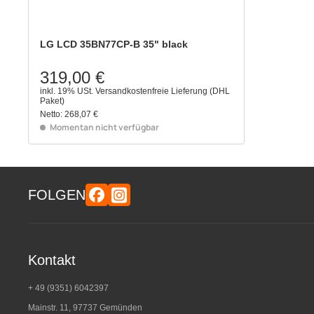
LG LCD 35BN77CP-B 35" black
319,00 €
inkl. 19% USt.
Versandkostenfreie Lieferung
(DHL
Paket)
Netto:
268,07 €
Momentan nicht verfügbar
FOLGEN
Kontakt
+ 49 (9351) 6042397
Mainstr. 11, 97737 Gemünden