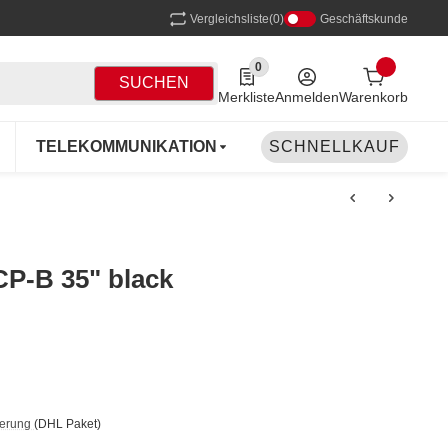
Vergleichsliste
(0)
Geschäftskunde
0
0 Produkte in der Liste
SUCHEN
Merkliste
Anmelden
Warenkorb
TELEKOMMUNIKATION
SCHNELLKAUF
NETZWERK
DR
P-B 35" black
ferung
(DHL Paket)