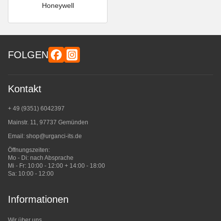
Honeywell
FOLGEN
Kontakt
+ 49 (9351) 6042397
Mainstr. 11, 97737 Gemünden
Email:
shop@urganci-its.de
Öffnungszeiten:
Mo - Di: nach Absprache
Mi - Fr: 10:00 - 12:00 + 14:00 - 18:00
Sa: 10:00 - 12:00
Informationen
Wir über uns