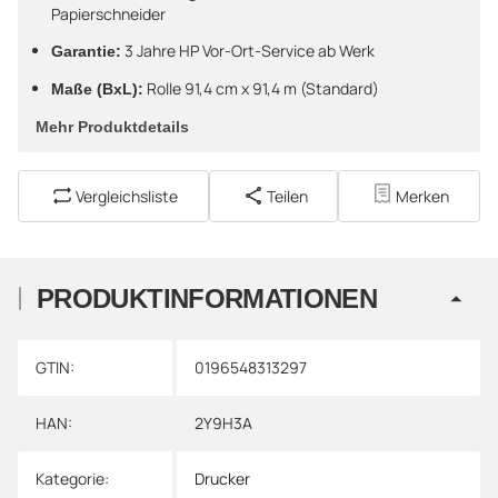
Papierschneider
3 Jahre HP Vor-Ort-Service ab Werk
Garantie:
Rolle 91,4 cm x 91,4 m (Standard)
Maße (BxL):
Mehr Produktdetails
Vergleichsliste
Teilen
Merken
PRODUKTINFORMATIONEN
Produkteigenschaft
Wert
GTIN:
0196548313297
HAN:
2Y9H3A
Kategorie:
Drucker