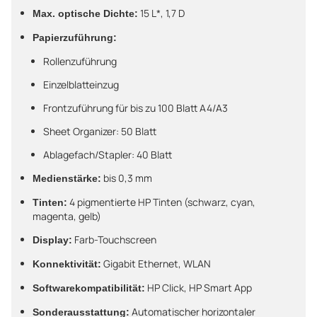
15 L*, 1,7 D
Max. optische Dichte:
Papierzuführung:
Rollenzuführung
Einzelblatteinzug
Frontzuführung für bis zu 100 Blatt A4/A3
Sheet Organizer: 50 Blatt
Ablagefach/Stapler: 40 Blatt
bis 0,3 mm
Medienstärke:
4 pigmentierte HP Tinten (schwarz, cyan,
Tinten:
magenta, gelb)
Farb-Touchscreen
Display:
Gigabit Ethernet, WLAN
Konnektivität:
HP Click, HP Smart App
Softwarekompatibilität:
Automatischer horizontaler
Sonderausstattung: