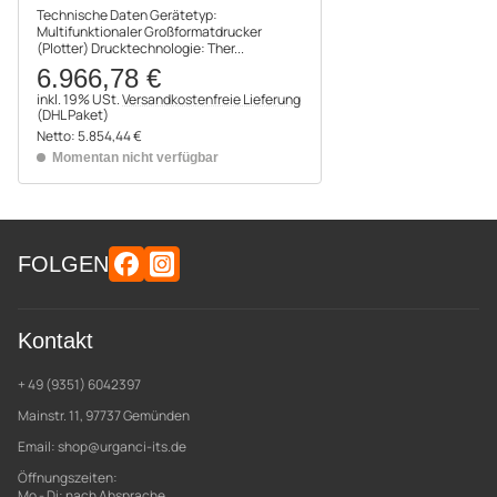
Technische Daten Gerätetyp:
Multifunktionaler Großformatdrucker
(Plotter) Drucktechnologie: Ther...
6.966,78 €
inkl. 19% USt.
Versandkostenfreie Lieferung
(DHL Paket)
Netto:
5.854,44 €
Momentan nicht verfügbar
FOLGEN
Kontakt
+ 49 (9351) 6042397
Mainstr. 11, 97737 Gemünden
Email:
shop@urganci-its.de
Öffnungszeiten:
Mo - Di: nach Absprache