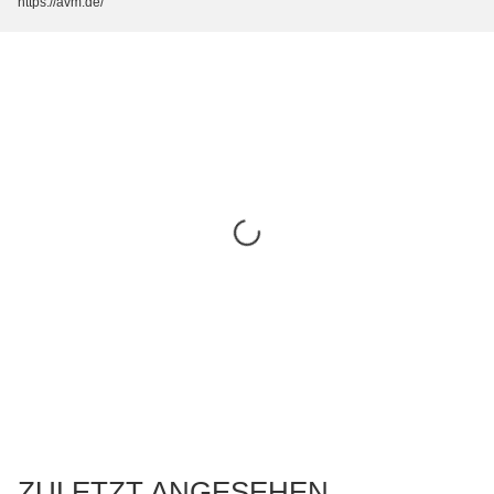
https://avm.de/
ZULETZT ANGESEHEN