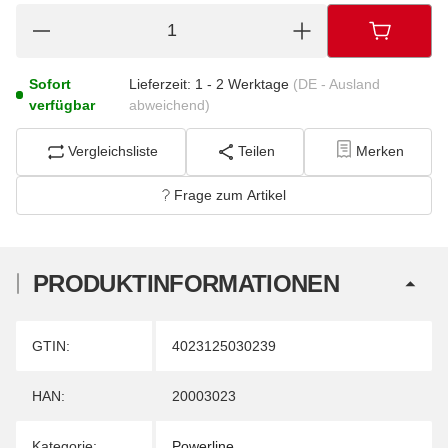
Sofort
Lieferzeit:
1 - 2 Werktage
(DE - Ausland
verfügbar
abweichend)
Vergleichsliste
Teilen
Merken
Frage zum Artikel
PRODUKTINFORMATIONEN
Produkteigenschaft
Wert
GTIN:
4023125030239
HAN:
20003023
Kategorie:
Powerline