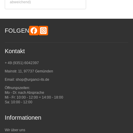
abweichend)
FOLGEN
Kontakt
+ 49 (9351) 6042397
Mainstr. 11, 97737 Gemünden
Email:
shop@urganci-its.de
Öffnungszeiten:
Mo - Di: nach Absprache
Mi - Fr: 10:00 - 12:00 + 14:00 - 18:00
Sa: 10:00 - 12:00
Informationen
Wir über uns