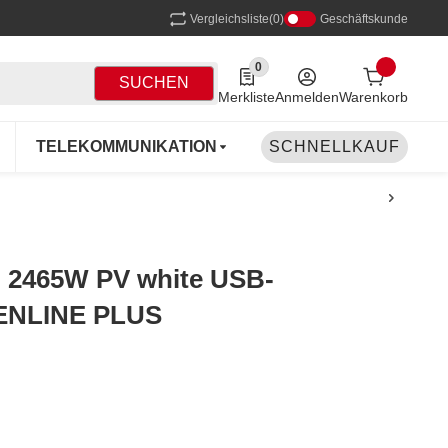
Vergleichsliste
(0)
Geschäftskunde
0
0 Produkte in der Liste
SUCHEN
Merkliste
Anmelden
Warenkorb
TELEKOMMUNIKATION
SCHNELLKAUF
NETZWERK
DR
2465W PV white USB-
ENLINE PLUS