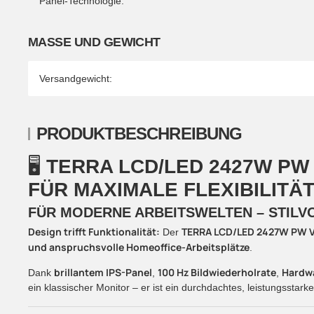
Panel-Technologie:
MASSE UND GEWICHT
Versandgewicht:
PRODUKTBESCHREIBUNG
🖥️
TERRA LCD/LED 2427W PW V
ÜR MAXIMALE FLEXIBILITÄT
FÜR MODERNE ARBEITSWELTEN – STILV
Design trifft Funktionalität:
TERRA LCD/LED 2427W PW 
Der
und anspruchsvolle Homeoffice-Arbeitsplätze
.
brillantem IPS-Panel
100 Hz Bildwiederholrate
Hardwa
Dank
,
,
ein klassischer Monitor – er ist ein durchdachtes, leistungsstarke