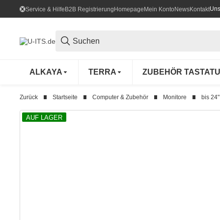
Uns
Service & Hilfe
B2B Registrierung
Homepage
Mein Konto
News
Kontakt
ALKAYA
TERRA
ZUBEHÖR TASTAT
Zurück
Startseite
Computer & Zubehör
Monitore
bis 24"
AUF LAGER