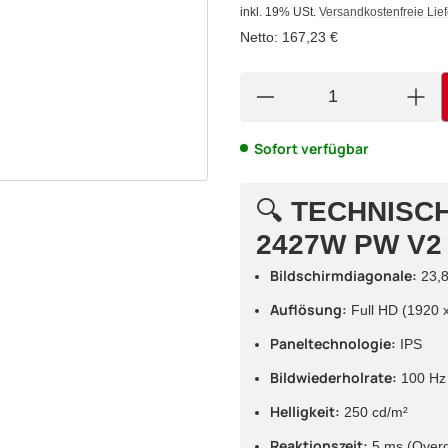
inkl. 19% USt.
Versandkostenfreie Lie
Netto:
167,23 €
Sofort verfügbar
🔍
TECHNISCH
2427W PW V2 
Bildschirmdiagonale:
23,8
Auflösung:
Full HD (1920 x
Paneltechnologie:
IPS
Bildwiederholrate:
100 Hz
Helligkeit:
250 cd/m²
Reaktionszeit:
5 ms (Overd