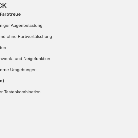
CK
 Farbtreue
eniger Augenbelastung
nd ohne Farbverfälschung
iten
chwenk- und Neigefunktion
oderne Umgebungen
m)
er Tastenkombination