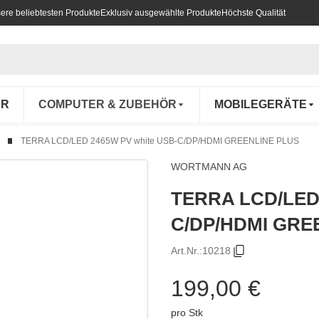
ere beliebtesten Produkte
Exklusiv ausgewählte Produkte
Höchste Qualität
UR
COMPUTER & ZUBEHÖR
MOBILEGERÄTE
TERRA LCD/LED 2465W PV white USB-C/DP/HDMI GREENLINE PLUS
WORTMANN AG
TERRA LCD/LED 
C/DP/HDMI GRE
Art.Nr.:
10218
199,00 €
pro Stk