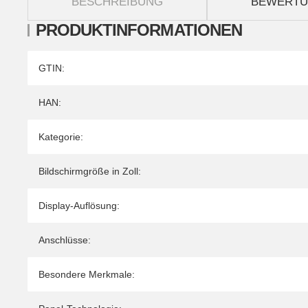
BESCHREIBUNG
BEWERT
PRODUKTINFORMATIONEN
Produkteigenschaft
Wert
GTIN:
HAN:
Kategorie:
Bildschirmgröße in Zoll:
Display-Auflösung:
Anschlüsse:
Besondere Merkmale: