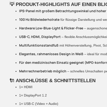
💡
PRODUKT-HIGHLIGHTS AUF EINEN BLI
IPS-Panel mit großem Betrachtungswinkel und hoher
100 Hz Bildwiederholrate
für flüssige Darstellung und w
Hardware Low-Blue-Light & Flicker-Free
– augenschone
USB-C, HDMI, DisplayPort
– flexible Anschlussmöglichke
Multifunktionsstandfuß
mit Höhenverstellung, Pivot, S
Elegantes, rahmenloses Design in Weiß
– ideal für m
Für den medizinischen Einsatz geeignet (MPG-konfor
Mehrrechnerbetrieb möglich
– schnelles Umschalten p
🔌
ANSCHLÜSSE & SCHNITTSTELLEN
1× HDMI
1× DisplayPort 1.2
1× USB-C (Video + Audio)